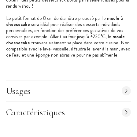
rendu wahou !
Le petit format de 8 cm de diamètre proposé par le
moule à
cheesecake
sera idéal pour réaliser des desserts individuels
personnalisés, en fonction des préférences gustatives de vos
convives par exemple. Allant au four jusqu'à +230°C, le
moule
cheesecake
trouvera aisément sa place dans votre cuisine. Non
compatible avec le lave-vaisselle, il faudra le laver à la main, avec
de l'eau et une éponge non abrasive pour ne pas abîmer le
revêtement antiadhérent.
Avec sa forme ronde et bord droit, le
moule pour cheesecake
pourra également être utilisé pour d'autres gourmandises comme
des fondants au chocolat !
Usages
Les + produit :
Moule cheesecake individuel
Caractéristiques
Revêtement antiadhésif
Fond amovible