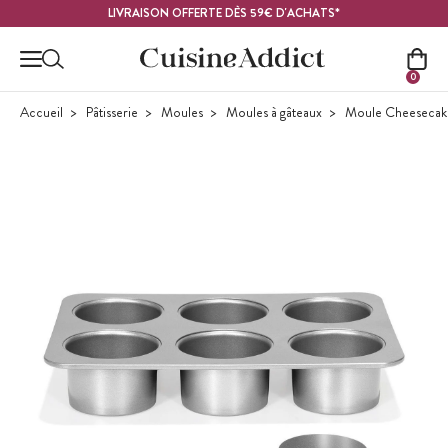
Contenu principal
LIVRAISON OFFERTE DÈS 59€ D'ACHATS*
0
Accueil
Pâtisserie
Moules
Moules à gâteaux
Moule Cheesecak