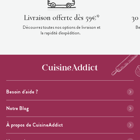
Livraison offerte dès 59€*
30
Découvrez toutes nos options de livraison et
Be
la rapidité d'expédition.
Besoin d'aide ?
Notre Blog
À propos de CuisineAddict