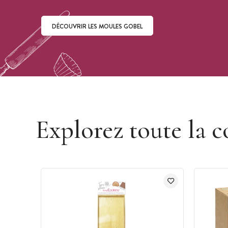
DÉCOUVRIR LES MOULES GOBEL
Découvrir les moules Gobel
Explorez toute la c