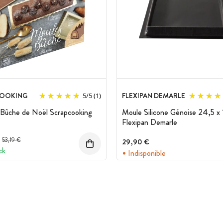
OOKING
FLEXIPAN DEMARLE
5
/
5
(1)
 Bûche de Noël Scrapcooking
Moule Silicone Génoise 24,5 x
Flexipan Demarle
Prix avant réduction :
53,19 €
29,90 €
ck
Indisponible