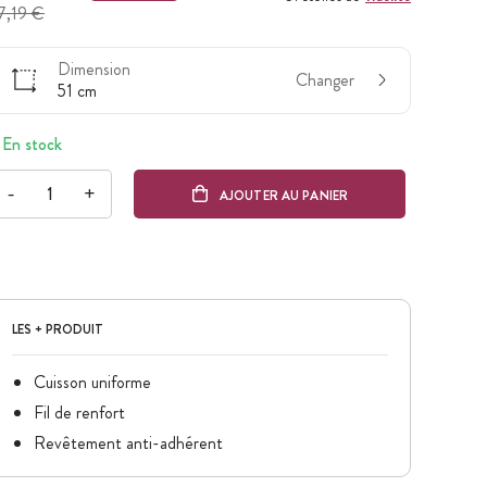
7,19 €
Dimension
Changer
51 cm
En stock
-
+
AJOUTER AU PANIER
LES + PRODUIT
Cuisson uniforme
Fil de renfort
Revêtement anti-adhérent