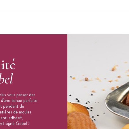
ité
bel
plus vous passer des
d'une tenue parfaite
nt pendant de
atières de moules
anti adhésif,
est signé Gobel !