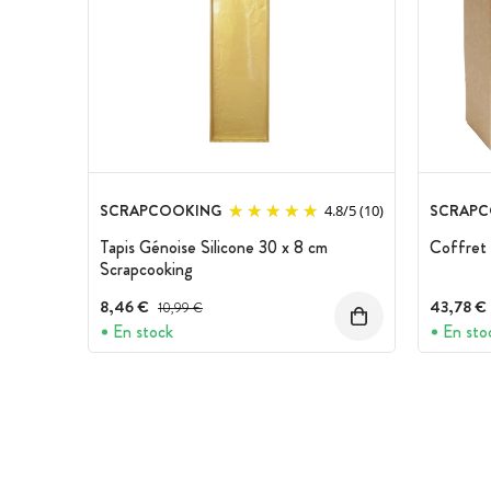
SCRAPCOOKING
SCRAPC
4.8
/
5
(10)
Tapis Génoise Silicone 30 x 8 cm
Coffret
Scrapcooking
8,46 €
Prix avant réduction :
43,78 €
10,99 €
En stock
En sto