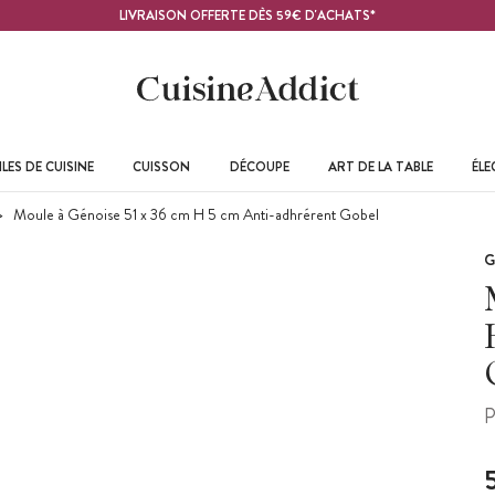
LIVRAISON OFFERTE DÈS 59€ D'ACHATS*
LES DE CUISINE
CUISSON
DÉCOUPE
ART DE LA TABLE
ÉL
Moule à Génoise 51 x 36 cm H 5 cm Anti-adhrérent Gobel
G
P