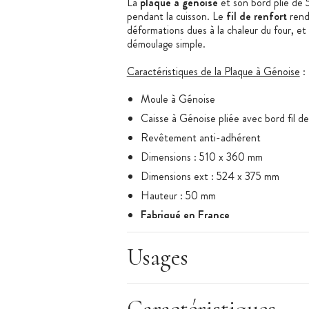
La
plaque à génoise
et son bord plié de
pendant la cuisson. Le
fil de renfort
rend 
déformations dues à la chaleur du four, et
démoulage simple.
Caractéristiques de la Plaque à Génoise
:
Moule à Génoise
Caisse à Génoise pliée avec bord fil d
Revêtement anti-adhérent
Dimensions : 510 x 360 mm
Dimensions ext : 524 x 375 mm
Hauteur : 50 mm
Fabriqué en France
Caisse à génoise vendue à l'unité
Usages