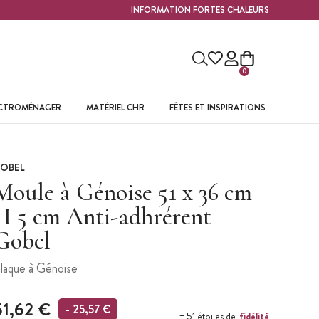
INFORMATION FORTES CHALEURS
0
ECTROMÉNAGER
MATÉRIEL CHR
FÊTES ET INSPIRATIONS
OBEL
Moule à Génoise 51 x 36 cm
H 5 cm Anti-adhrérent
Gobel
laque à Génoise
51,62 €
- 25,57 €
fidélité
+ 51 étoiles de