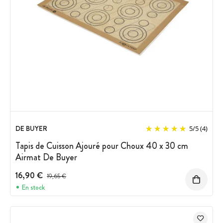
DE BUYER
5
/
5
(4)
Tapis de Cuisson Ajouré pour Choux 40 x 30 cm
Airmat De Buyer
16,90 €
Prix avant réduction :
19,65 €
En stock