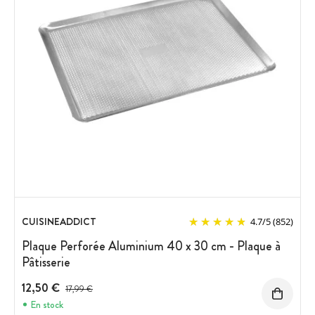
CUISINEADDICT
4.7
/
5
(852)
Plaque Perforée Aluminium 40 x 30 cm - Plaque à
Pâtisserie
12,50 €
Prix avant réduction :
17,99 €
En stock