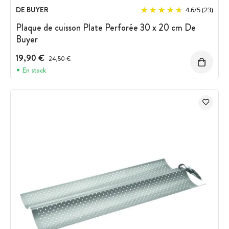
DE BUYER
4.6
/
5
(23)
Plaque de cuisson Plate Perforée 30 x 20 cm De
Buyer
19,90 €
Prix avant réduction :
24,50 €
En stock