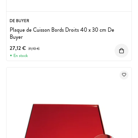
DE BUYER
Plaque de Cuisson Bords Droits 40 x 30 cm De
Buyer
27,12 €
Prix avant réduction :
31,10 €
En stock