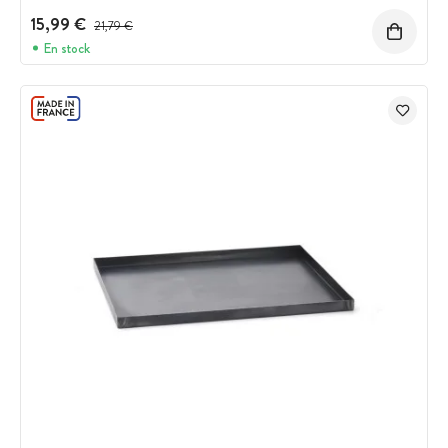
15,99 €
Prix avant réduction :
21,79 €
En stock