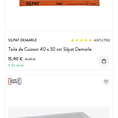
SILPAT DEMARLE
4.9
/
5
(793)
Toile de Cuisson 40 x 30 cm Silpat Demarle
15,90 €
Prix avant réduction :
19,09 €
En stock