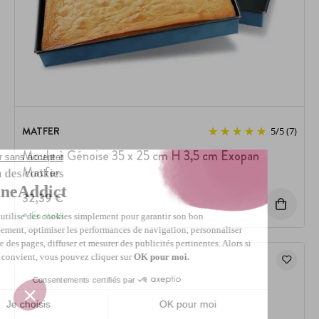
MATFER
5
/
5
(7)
Moule à Génoise 35 x 25 cm H 3,5 cm Exopan
Matfer
32,39 €
En stock