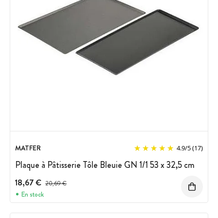
MATFER
4.9
/
5
(17)
Plaque à Pâtisserie Tôle Bleuie GN 1/1 53 x 32,5 cm
18,67 €
Prix avant réduction :
20,69 €
En stock