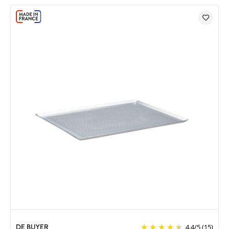
DE BUYER
4.4
/
5
(15)