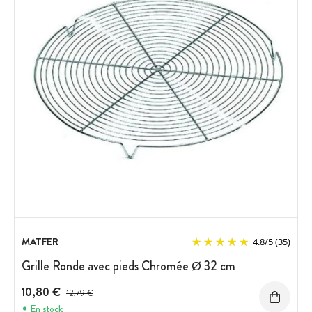
MATFER
4.8
/
5
(35)
Grille Ronde avec pieds Chromée Ø 32 cm
10,80 €
Prix avant réduction :
12,79 €
En stock