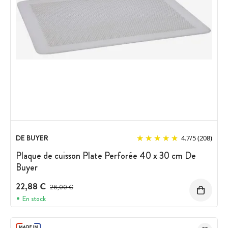
DE BUYER
4.7
/
5
(208)
Plaque de cuisson Plate Perforée 40 x 30 cm De
Buyer
22,88 €
Prix avant réduction :
28,00 €
En stock