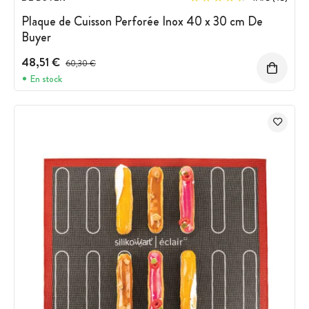
Plaque de Cuisson Perforée Inox 40 x 30 cm De
Buyer
48,51 €
Prix avant réduction :
60,30 €
En stock