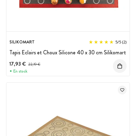
SILIKOMART
5
/
5
(2)
Tapis Eclairs et Choux Silicone 40 x 30 cm Silikomart
17,93 €
Prix avant réduction :
22,19 €
En stock