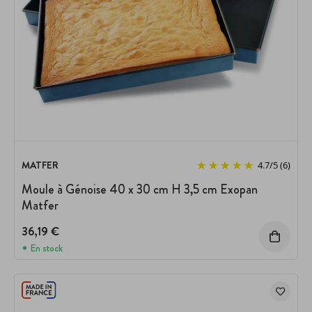
MATFER
4.7
/
5
(6)
Moule à Génoise 40 x 30 cm H 3,5 cm Exopan
Matfer
36,19 €
En stock