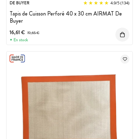
DE BUYER
4.9
/
5
(134)
Tapis de Cuisson Perforé 40 x 30 cm AIRMAT De
Buyer
16,61 €
Prix avant réduction :
19,65 €
En stock