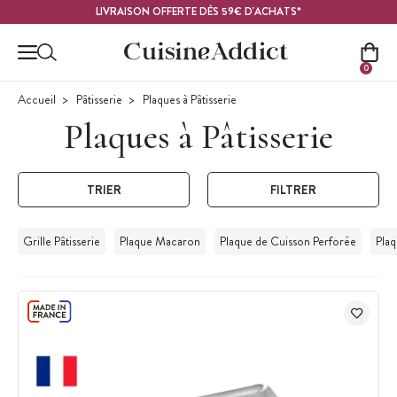
Contenu principal
LIVRAISON OFFERTE DÈS 59€ D'ACHATS*
0
Accueil
Pâtisserie
Plaques à Pâtisserie
Plaques à Pâtisserie
TRIER
FILTRER
Grille Pâtisserie
Plaque Macaron
Plaque de Cuisson Perforée
Pla