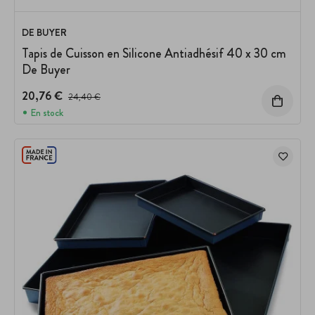
DE BUYER
Tapis de Cuisson en Silicone Antiadhésif 40 x 30 cm
De Buyer
20,76 €
Prix avant réduction :
24,40 €
En stock