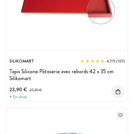
SILIKOMART
4.7
/
5
(107)
Tapis Silicone Pâtisserie avec rebords 42 x 35 cm
Silikomart
23,90 €
Prix avant réduction :
27,29 €
En stock