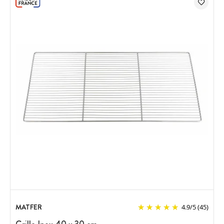
MATFER
4.9
/
5
(45)