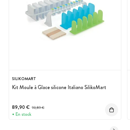
SILIKOMART
Kit Moule à Glace silicone Italiano SilikoMart
89,90 €
Prix avant réduction :
93,89 €
En stock