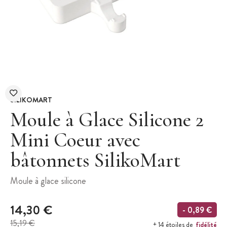
SILIKOMART
Moule à Glace Silicone 2
Mini Coeur avec
bâtonnets SilikoMart
Moule à glace silicone
14,30 €
- 0,89 €
15,19 €
fidélité
+ 14 étoiles de