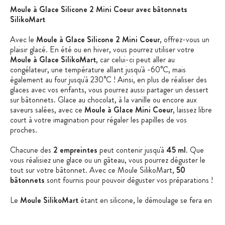
Moule à Glace Silicone 2 Mini Coeur avec bâtonnets
SilikoMart
Avec le
Moule à Glace Silicone 2 Mini Coeur
, offrez-vous un
plaisir glacé. En été ou en hiver, vous pourrez utiliser votre
Moule à Glace SilikoMart
, car celui-ci peut aller au
congélateur, une température allant jusqu'à -60°C, mais
également au four jusqu'à 230°C ! Ainsi, en plus de réaliser des
glaces avec vos enfants, vous pourrez aussi partager un dessert
sur bâtonnets. Glace au chocolat, à la vanille ou encore aux
saveurs salées, avec ce
Moule à Glace Mini Coeur
, laissez libre
court à votre imagination pour régaler les papilles de vos
proches.
Chacune des
2 empreintes
peut contenir jusqu'à
45 ml
. Que
vous réalisiez une glace ou un gâteau, vous pourrez déguster le
tout sur votre bâtonnet. Avec ce Moule SilikoMart,
50
bâtonnets
sont fournis pour pouvoir déguster vos préparations !
Le
Moule SilikoMart
étant en silicone, le démoulage se fera en
toute simplicité, vous offrant deux
Mini Coeur
parfaits, sans le
moindre défaut. De plus, ce
Silicone 100% Platinum
est