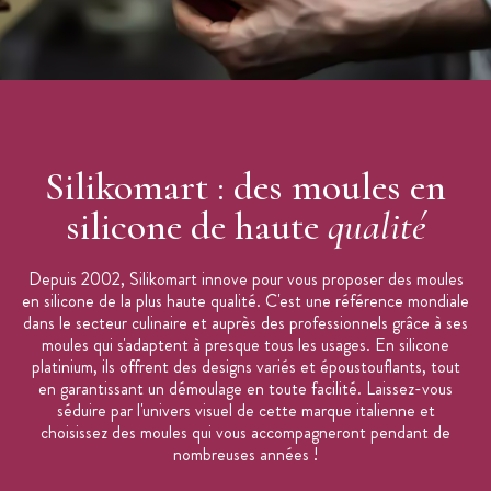
pour garantir une excellente qualité de cuisson.
Entretien au lave-vaisselle
Fabriqué en Italie
Marque : SilikoMart
Les moules en silicone ne sont pas adaptés pour la cuisson par le
feu et sur plaque électrique. Ne jamais utiliser un couteau dans le
Silikomart : des moules en
moule.
silicone de haute
qualité
Depuis 2002, Silikomart innove pour vous proposer des moules
en silicone de la plus haute qualité. C'est une référence mondiale
dans le secteur culinaire et auprès des professionnels grâce à ses
moules qui s'adaptent à presque tous les usages. En silicone
platinium, ils offrent des designs variés et époustouflants, tout
en garantissant un démoulage en toute facilité. Laissez-vous
séduire par l'univers visuel de cette marque italienne et
choisissez des moules qui vous accompagneront pendant de
nombreuses années !