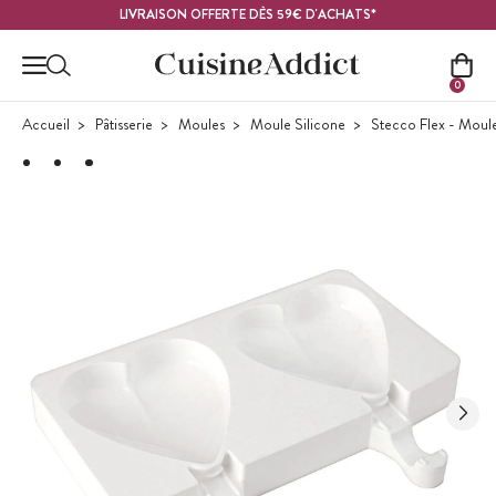
Contenu principal
LIVRAISON OFFERTE DÈS 59€ D'ACHATS*
0
Accueil
Pâtisserie
Moules
Moule Silicone
Stecco Flex - Moule