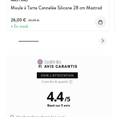
MASTRAD
Moule à Tarte Cannelée Silicone 28 cm Mastrad
26,00 €
Prix avant réduction :
29,99 €
En stock
VOIR L'ATTESTATION
Contrôle & qualité
4.4
/
5
Basé sur 5 avis