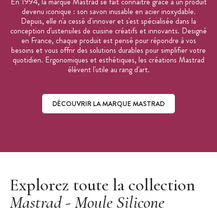
En 1994, la marque Mastrad se fait connaître grâce à un produit
devenu iconique : son savon inusable en acier inoxydable.
Depuis, elle n'a cessé d'innover et s'est spécialisée dans la
conception d'ustensiles de cuisine créatifs et innovants. Designé
en France, chaque produit est pensé pour répondre à vos
besoins et vous offrir des solutions durables pour simplifier votre
quotidien. Ergonomiques et esthétiques, les créations Mastrad
élèvent l'utile au rang d'art.
DÉCOUVRIR LA MARQUE MASTRAD
Découvrir la marque Mastrad
Explorez toute la collection
Mastrad - Moule Silicone