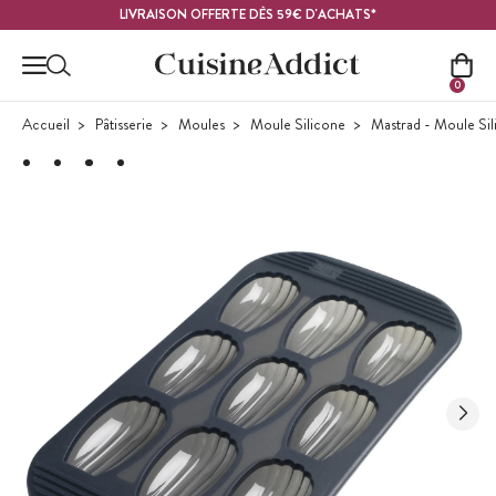
Contenu principal
LIVRAISON OFFERTE DÈS 59€ D'ACHATS*
0
Accueil
Pâtisserie
Moules
Moule Silicone
Mastrad - Moule Si