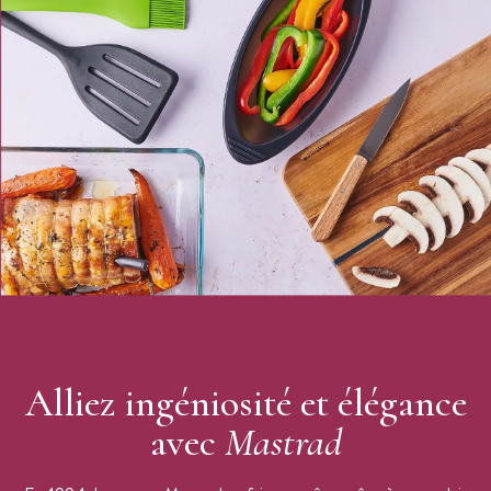
Nombre d'empreintes : 9
Poignées rigide (insert en nylon)
Résiste aux températures de -40°C à +220°C
Recette incluse
Passe au lave-vaisselle
Mastrad
Alliez ingéniosité et élégance
avec
Mastrad