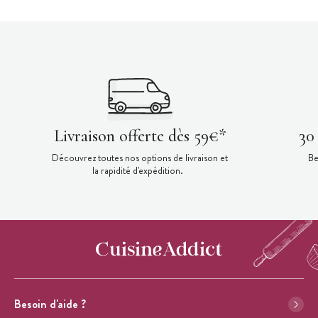
Livraison offerte dès 59€*
30
Découvrez toutes nos options de livraison et
Be
la rapidité d'expédition.
Besoin d'aide ?