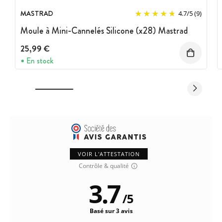
MASTRAD
4.7
/
5
(9)
Moule à Mini-Cannelés Silicone (x28) Mastrad
25,99 €
En stock
VOIR L'ATTESTATION
Contrôle & qualité
3.7
/
5
Basé sur 3 avis