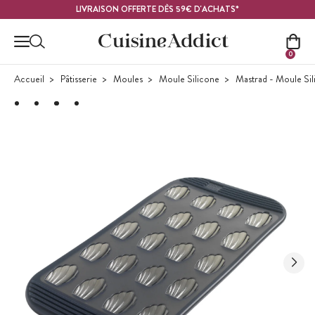
Contenu principal
LIVRAISON OFFERTE DÈS 59€ D'ACHATS*
0
Accueil
Pâtisserie
Moules
Moule Silicone
Mastrad - Moule Si