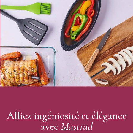
Longueur d'une madeleine : 3,5 cm
Nombre d'empreintes : 20
Poignées rigide (insert en nylon)
Résiste aux températures de -40°C à +220°C
Recette incluse
Passe au lave-vaisselle
Mastrad
Alliez ingéniosité et élégance
avec
Mastrad