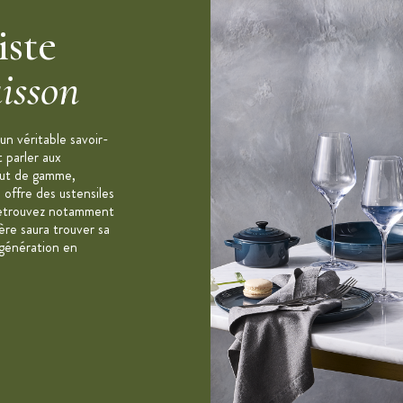
iste
isson
n véritable savoir-
t parler aux
aut de gamme,
 offre des ustensiles
. Retrouvez notamment
re saura trouver sa
 génération en