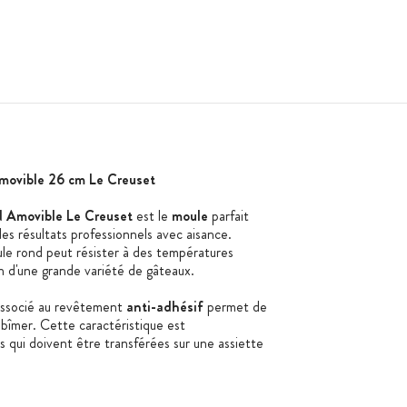
ovible 26 cm Le Creuset
 Amovible Le Creuset
est le
moule
parfait
des résultats professionnels avec aisance.
ule rond peut résister à des températures
son d'une grande variété de gâteaux.
 associé au revêtement
anti-adhésif
permet de
abîmer. Cette caractéristique est
ns qui doivent être transférées sur une assiette