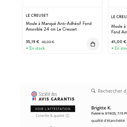
LE CREUSET
LE CREU
Moule à Manqué Anti-Adhésif Fond
Moule à
Amovible 24 cm Le Creuset
Fond Am
35,19 €
Prix avant réduction :
41,00 €
43,00 €
En stock
En sto
Brigitte K.
VOIR L'ATTESTATION
Publié le 3/19/25, 7:15 
Contrôle & qualité
qualité d'étanchéité