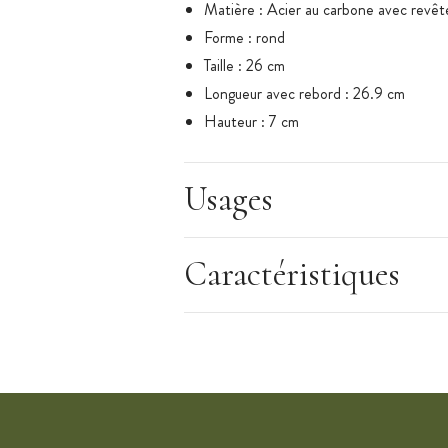
Matière : Acier au carbone avec revêt
Forme : rond
Taille : 26 cm
Longueur avec rebord : 26.9 cm
Hauteur : 7 cm
Source de chaleur : four
Conservation : compatible congélateur
Usages
Entretien : Nettoyer à la main, à l'aid
détergent décapent.
Collection : Pâtiliss
Caractéristiques
Marque : Le Creuset