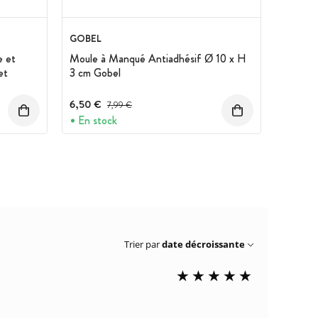
GOBEL
e et
Moule à Manqué Antiadhésif Ø 10 x H
et
3 cm Gobel
6,50 €
Prix avant réduction :
7,99 €
En stock
Trier par
date décroissante