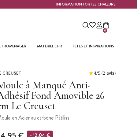
INFORMATION FORTES CHALEURS
0
ECTROMÉNAGER
MATÉRIEL CHR
FÊTES ET INSPIRATIONS
E CREUSET
Moule à Manqué Anti-
Adhésif Fond Amovible 26
cm Le Creuset
oule en Acier au carbone Pâtiliss
34,95 €
- 12,04 €