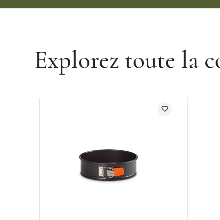
Découvrir la marque Le Creuset
Explorez toute la c