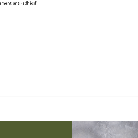
ement anti-adhésif
e d'une éponge non abrasive, n’utilisez pas de