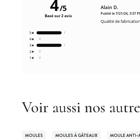
4
/
5
Alain D.
Publié le 7/21/24, 3:37 
Basé sur 2 avis
Qualité de fabricatio
5★
1
4★
0
3★
1
2★
0
1★
0
Voir aussi nos autr
MOULES
MOULES À GÂTEAUX
MOULE ANTI-