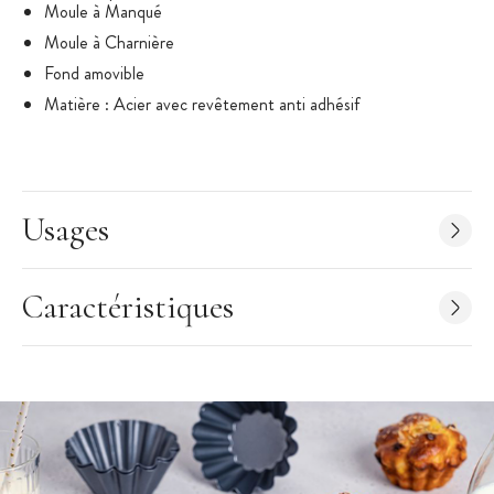
Moule à Manqué
Moule à Charnière
Fond amovible
Matière : Acier avec revêtement anti adhésif
Forme : Rond
Diamètre : 24 cm
Hauteur : 6,7 cm
Usages
Nombre de parts : 8/10 parts
Entretien : Nettoyer à la main, à l'aide d'une éponge non-
abrasive.
Caractéristiques
Marque : De Buyer