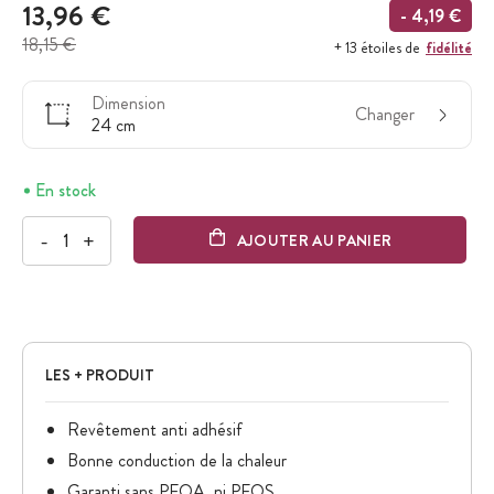
13,96 €
- 4,19 €
18,15 €
fidélité
+ 13 étoiles de
Dimension
Changer
24 cm
En stock
-
+
AJOUTER AU PANIER
LES + PRODUIT
Revêtement anti adhésif
Bonne conduction de la chaleur
Garanti sans PFOA, ni PFOS