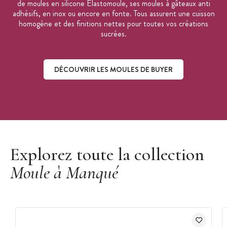
de moules en silicone Elastomoule, ses moules à gâteaux anti
adhésifs, en inox ou encore en fonte. Tous assurent une cuisson
homogène et des finitions nettes pour toutes vos créations
sucrées.
DÉCOUVRIR LES MOULES DE BUYER
Découvrir les moules de Buyer
Explorez toute la collection
Moule à Manqué