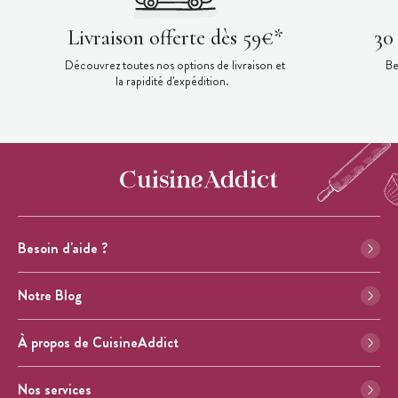
Livraison offerte dès 59€*
30
Découvrez toutes nos options de livraison et
Be
la rapidité d'expédition.
Besoin d'aide ?
Notre Blog
À propos de CuisineAddict
Nos services