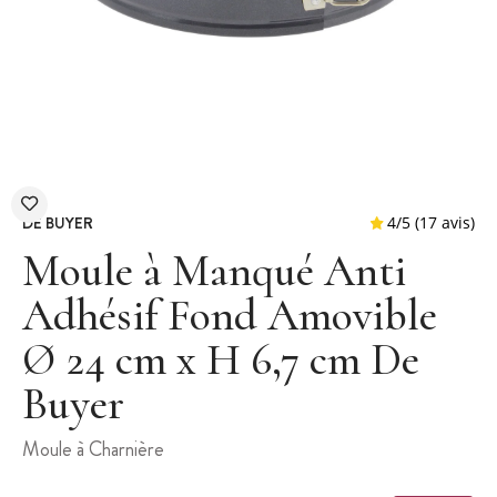
DE BUYER
Moule à Manqué Anti
Adhésif Fond Amovible
Ø 24 cm x H 6,7 cm De
4
/
5
(
Buyer
Moule à Charnière