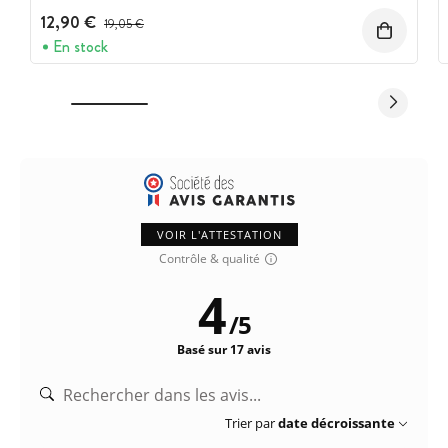
12,90 €
Prix avant réduction :
19,05 €
En stock
VOIR L'ATTESTATION
Contrôle & qualité
4
/
5
Basé sur 17 avis
Trier par
date décroissante