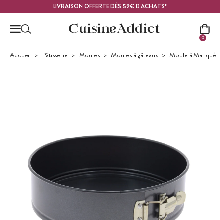
Contenu principal
LIVRAISON OFFERTE DÈS 59€ D'ACHATS*
0
Accueil
Pâtisserie
Moules
Moules à gâteaux
Moule à Manqué