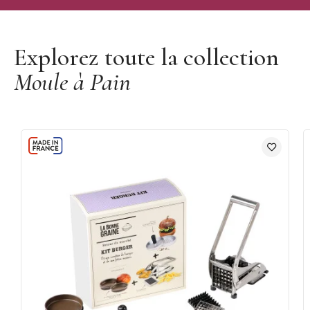
Découvrir la marque Gobel
Explorez toute la collection
Moule à Pain