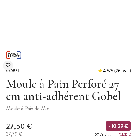
GOBEL
Moule à Pain Perforé 27
cm anti-adhérent Gobel
4.5
/
5
(
Moule à Pain de Mie
27,50 €
- 10,29 €
37,79 €
fidélité
+ 27 étoiles de