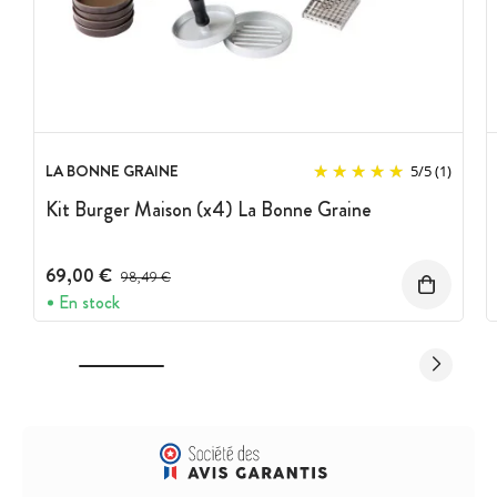
LA BONNE GRAINE
5
/
5
(1)
Kit Burger Maison (x4) La Bonne Graine
69,00 €
Prix avant réduction :
98,49 €
En stock