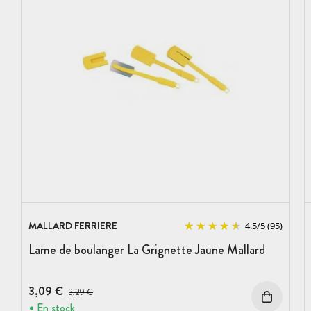
MALLARD FERRIERE
4.5
/
5
(95)
Lame de boulanger La Grignette Jaune Mallard
3,09 €
Prix avant réduction :
3,29 €
En stock