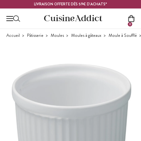
Contenu principal
LIVRAISON OFFERTE DÈS 59€ D'ACHATS*
0
Accueil
Pâtisserie
Moules
Moules à gâteaux
Moule à Soufflé