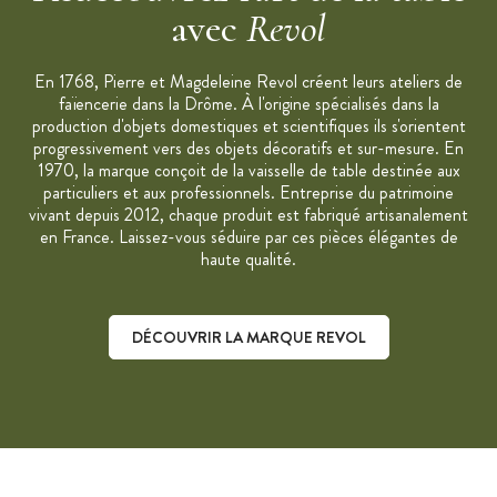
Émail lisse
avec
Revol
Couleurs : Blanc
Fabriqué en France
En 1768, Pierre et Magdeleine Revol créent leurs ateliers de
faïencerie dans la Drôme. À l'origine spécialisés dans la
Résiste aux chocs thermiques : -17°C à 300°C
production d'objets domestiques et scientifiques ils s'orientent
Passe au four (300°C), au micro-onde, au congélateur
progressivement vers des objets décoratifs et sur-mesure. En
(-20°C)
1970, la marque conçoit de la vaisselle de table destinée aux
particuliers et aux professionnels. Entreprise du patrimoine
Nettoyage facile au lave-vaisselle
vivant depuis 2012, chaque produit est fabriqué artisanalement
Moule vendu à l'unité
en France. Laissez-vous séduire par ces pièces élégantes de
Collection : French Classique
haute qualité.
Marque : Revol
"C'est notre travail qui depuis plus de 200 ans transforme la
DÉCOUVRIR LA MARQUE REVOL
terre en porcelaine"
Découvrir la marque Revol