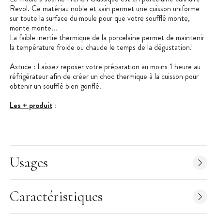
Revol. Ce matériau noble et sain permet une cuisson uniforme
sur toute la surface du moule pour que votre soufflé monte,
monte monte...
La faible inertie thermique de la porcelaine permet de maintenir
la température froide ou chaude le temps de la dégustation!
Astuce
: Laissez reposer votre préparation au moins 1 heure au
réfrigérateur afin de créer un choc thermique à la cuisson pour
obtenir un soufflé bien gonflé.
Les + produit
:
Fabriqué en France
Porcelaine d'origine 100% naturelle
Cuisson harmonieuse
Usages
French Classique
: Retrouvez toute la gastronomie française
dans la collection French Classique de Revol! Les lignes
classiques associées à une pointe de modernité feront de votre
Caractéristiques
table un vrai raffinement. La collection propose une grande
variété de pièces à la finition inégalable pour vous accompagner