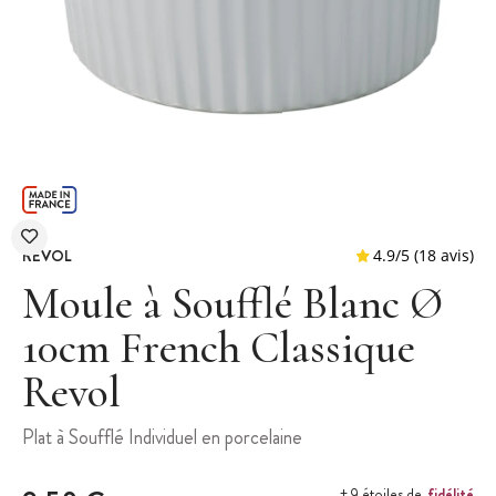
REVOL
Moule à Soufflé Blanc Ø
10cm French Classique
Revol
4.9
/
5
(
Plat à Soufflé Individuel en porcelaine
fidélité
+ 9 étoiles de