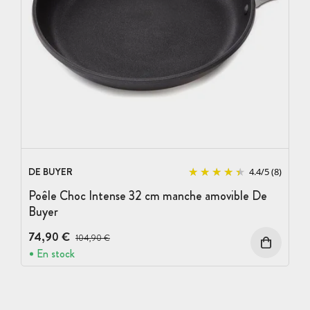
DE BUYER
4.4
/
5
(8)
Poêle Choc Intense 32 cm manche amovible De
Buyer
74,90 €
Prix avant réduction :
104,90 €
En stock