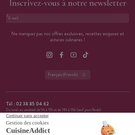
Inscrivez-vous à notre newsletter
Format : adresse@email.com
Ne manquez pas nos offres exclusives, recettes exquises et
astuces culinaires !
Français (French)
Tél :
02 38 85 04 62
Du lundi au vendredi de 9h à 13h et de 14h à 16h (sauf jours fériés).
CuisineAddict affiche une note de 4,7 sur 5 grâce à plus
4.7
de 3 700 avis authentiques. Merci pour votre fidélité.