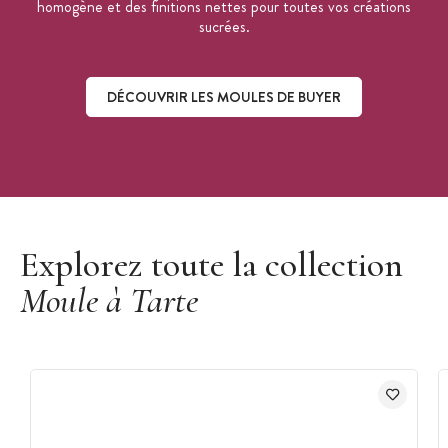
homogène et des finitions nettes pour toutes vos créations
sucrées.
DÉCOUVRIR LES MOULES DE BUYER
Découvrir les moules de Buyer
Explorez toute la collection
Moule à Tarte