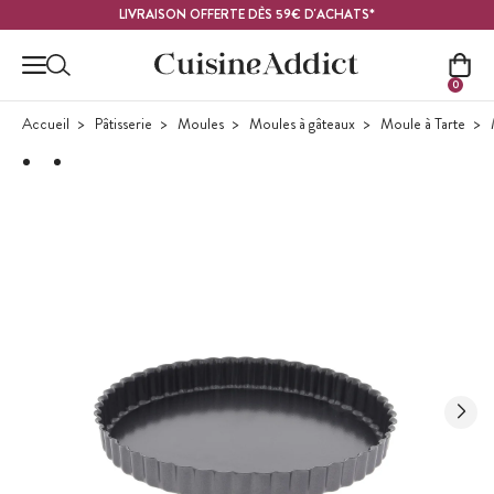
Contenu principal
LIVRAISON OFFERTE DÈS 59€ D'ACHATS*
0
Accueil
Pâtisserie
Moules
Moules à gâteaux
Moule à Tarte