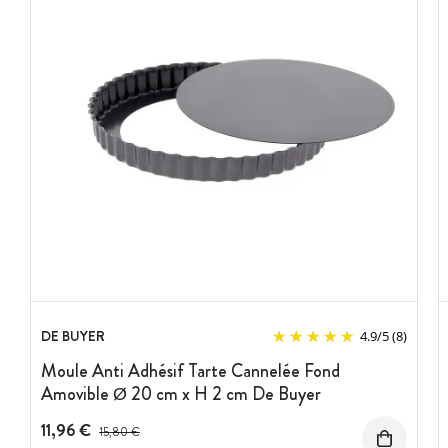
DE BUYER
4.9
/
5
(8)
Moule Anti Adhésif Tarte Cannelée Fond
Amovible Ø 20 cm x H 2 cm De Buyer
11,96 €
Prix avant réduction :
15,80 €