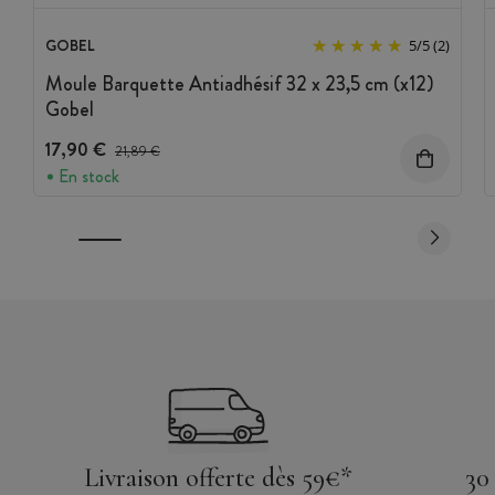
GOBEL
5
/
5
(2)
Moule Barquette Antiadhésif 32 x 23,5 cm (x12)
Gobel
17,90 €
Prix avant réduction :
21,89 €
En stock
Livraison offerte dès 59€*
30