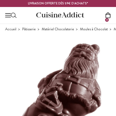
Contenu principal
LIVRAISON OFFERTE DÈS 59€ D'ACHATS*
0
Accueil
Pâtisserie
Matériel Chocolaterie
Moules à Chocolat
M