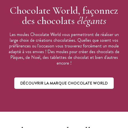
Fabrication : Belgique
Chocolate World, façonnez
Moule vendu à l'unité
des chocolats
élégants
Les moules Chocolate World vous permettront de réaliser un
large choix de créations chocolatées. Quelles que soient vos
préférences ou l'occasion vous trouverez forcément un moule
adapté à vos envies ! Des moules pour créer des chocolats de
Pâques, de Noël, des tablettes de chocolat et bien d'autres
encore !
DÉCOUVRIR LA MARQUE CHOCOLATE WORLD
Découvrir la marque Chocolate World