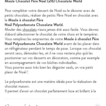
Moule Chocolat Père Noël (x16) Chocolate World
Pour compléter votre dessert de Noël ou le décorer avec de
petits chocolats, réaliser de petits Père Noël en chocolat avec
le
Moule à chocolat Père
Noël Polycarbonate Chocolate World
.
Mouler des
chocolats
n'aura jamais été aussi facile. Vous devrez
d'abord sélectionner le chocolat de votre choix et le tempérer.
Vous remplirez les empreintes de votre
Moule à chocolat Père
Noël Polycarbonate Chocolate World
avant de les placer dans
un réfrigérateur pendant le temps de pose. Lorsque vos chocolat
seront secs, démoulez-les, et il ne vous restera plus qu'à les
positionner sur vos desserts en décoration, comme par exemple
en accompagnement de vos bûches individuelles.
Vous pourrez aussi très bien les déguster seuls, un vrai petit
plaisir de Noël !
Le polycarbonate est une matière idéale pour la réalisation de
chocolat maison.
Il permet d'avoir un chocolat parfaitement lisse et brillant à la
surface du moulage en chocolat.
Retrouvez aussi d'autres styles et formes de moules de la
gamme
Chocolate World
.