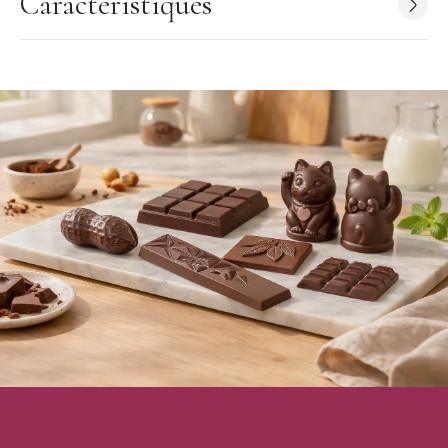
Caractéristiques
Pour faire vos fritures en chocolat, bonbons en chocolat ou
moulages en chocolat, il vous faut un matériel adapté et de
qualité professionnelle.
La marque belge
Chocolate World
propose des moules
en polycarbonate, parfaits pour réaliser des chocolats maison.
Cette marque vous propose une multitude de formes allant de la
plus traditionnelle, aux formes plus modernes.
Caractéristiques du Moule à chocolat Père
Noël Polycarbonate Chocolate World
:
Matière : Polycarbonate
Couleur : transparent
Forme : Père Noël
Nombre d'empreintes : 16 (2x8)
Dimensions du moulage : 39 x 27 x 18 mm
Poids du moulage : 14 g
Dimensions de la plaque : 275 x 175 x 24 mm
Marque : Chocolate World