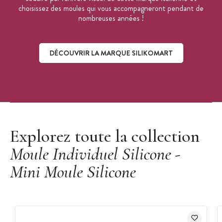
choisissez des moules qui vous accompagneront pendant de
nombreuses années !
DÉCOUVRIR LA MARQUE SILIKOMART
Découvrir la marque Silikomart
Explorez toute la collection
Moule Individuel Silicone -
Mini Moule Silicone