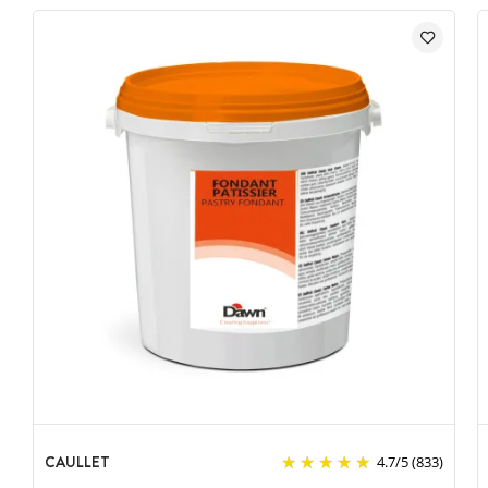
CAULLET
4.7
/
5
(833)