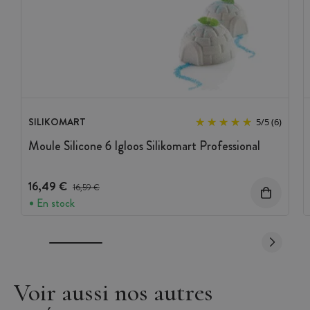
SILIKOMART
5
/
5
(6)
Moule Silicone 6 Igloos Silikomart Professional
16,49 €
Prix avant réduction :
16,59 €
En stock
Voir aussi nos autres