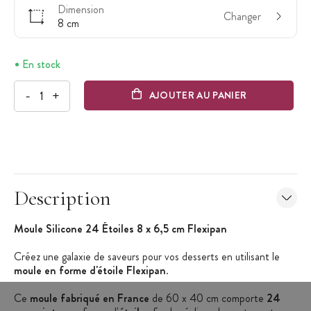
Dimension
Changer
8 cm
En stock
-
+
AJOUTER AU PANIER
Description
Moule Silicone 24 Étoiles 8 x 6,5 cm Flexipan
Créez une galaxie de saveurs pour vos desserts en utilisant le
moule en forme d'étoile Flexipan
.
Ce
moule fabriqué en France
de 60 x 40 cm comporte
24