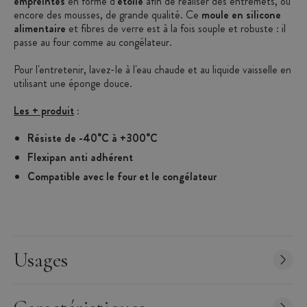
empreintes
en forme d'
étoile
afin de réaliser des entremets, ou
encore des mousses, de grande qualité. Ce
moule en silicone
alimentaire
et fibres de verre est à la fois souple et robuste : il
passe au four comme au congélateur.
Pour l'entretenir, lavez-le à l'eau chaude et au liquide vaisselle en
utilisant une éponge douce.
Les + produit
:
Résiste de -40°C à +300°C
Flexipan anti adhérent
Compatible avec le four et le congélateur
Fabriqué en France
Caractéristiques du Moule à Etoiles
:
Moule à étoiles
Forme : étoile
Usages
Matière : silicone et fibre de verre
Anti adhérent