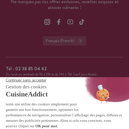
Ne manquez pas nos offres exclusives, recettes exquises et
astuces culinaires !
Français (French)
Tél :
02 38 85 04 62
Du lundi au vendredi de 9h à 13h et de 14h à 16h (sauf jours fériés).
CuisineAddict affiche une note de 4,7 sur 5 grâce à plus
4.7
de 3 700 avis authentiques. Merci pour votre fidélité.
VOIR TOUS LES AVIS