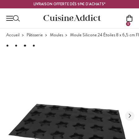
Contenu principal
LIVRAISON OFFERTE DÈS 59€ D'ACHATS*
0
Accueil
Pâtisserie
Moules
Moule Silicone 24 Étoiles 8 x 6,5 cm F