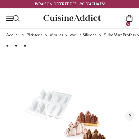
Contenu principal
LIVRAISON OFFERTE DÈS 59€ D'ACHATS*
0
Accueil
Pâtisserie
Moules
Moule Silicone
SilikoMart Professi