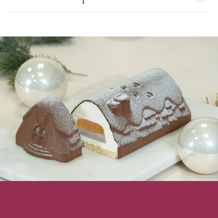
Silicone Alimentaire, non toxique
Utilisable au four, au micro-onde, au réfrigérateur comme
congélateur
Résiste aux forts écarts de température (-60°C à 230°C)
Lavable au lave-vaisselle
Forme Montagne
Dimensions : 12 x 4,5 cm
Hauteur : 6,5 cm
Volume empreinte : 120 ml
Nombre d'empreintes : 6
Couleur : Blanc
Fabriqué en Italie
Marque : Silikomart
Moule Silicone Montagne Tre Cime vendu à l'unité