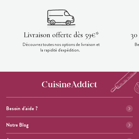
Livraison offerte dès 59€*
30
Découvrez toutes nos options de livraison et
Be
la rapidité d'expédition.
Besoin d'aide ?
Notre Blog