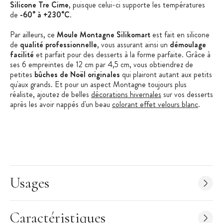
Silicone Tre Cime
, puisque celui-ci supporte les températures
de
-60° à +230°C
.
Par ailleurs, ce
Moule Montagne Silikomart
est fait en silicone
de
qualité professionnelle
, vous assurant ainsi un
démoulage
facilité
et parfait pour des desserts à la forme parfaite. Grâce à
ses 6 empreintes de 12 cm par 4,5 cm, vous obtiendrez de
petites
bûches de Noël originales
qui plairont autant aux petits
qu'aux grands. Et pour un aspect Montagne toujours plus
réaliste, ajoutez de belles
décorations hivernales
sur vos desserts
après les avoir nappés d'un beau
colorant effet velours blanc
.
Les + produit :
Design original
Qualité professionnelle
Usages
Démoulage facilité
Caractéristiques Moule Silicone Montagne :
Caractéristiques
Matière : Silicone 100% Platinium