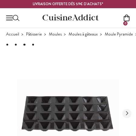
Contenu principal
LIVRAISON OFFERTE DÈS 59€ D'ACHATS*
0
Accueil
Pâtisserie
Moules
Moules à gâteaux
Moule Pyramide