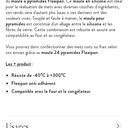
du
moule à pyramides Flexipan
. Ce
moule en silicone
est idéal
pour la réalisation de mets avec diverses couches d'ingrédients,
son rendu sera d'autant plus beau si ces derniers ont des
couleurs vives. Souple et facile à manier, le
moule pour
pyramides
est constitué d'un alliage entre le
silicone
et les
fibres de verre. Cette combinaison est robuste et assure une
compatibilité au four et au congélateur.
Vous pourrez donc confectionner des mets cuits ou frais selon
vos envies grâce au
moule 24 pyramides Flexipan
.
Les + produit
:
Résiste de -40°C à +300°C
Flexipan anti adhérent
Compatible avec le four et le congélateur
Fabriqué en France
Caractéristiques du Moule à Pyramides
:
Moule à pyramides
Forme : pyramide
Usages