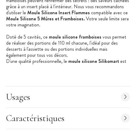
framboises peuvent renfermer des secrets : des saveurs cachées
grâce à un insert placé à l'intérieur. Nous vous recommandons
d'utiliser le
Moule Silicone Insert Flammes
compatible avec ce
Moule Silicone 5 Mûres et Framboises.
Votre seule limite sera
votre imagination.
Doté de 5 cavités, ce
moule silicone framboises
vous permet
de réaliser des portions de 110 ml chacune, l'idéal pour des
desserts à l'assiette ou des portions individuelles mais
également pour tous vos décors.
D'une qualité professionnelle, le
moule silicone Silikomart
est
utilisé et recommandé par les professionnels pour sa qualité, son
design orignal et surtout les détails présents au sein des
empreintes qui vous permettent de recréer fidèlement les
formes du vrai fruit en 3D.
Usages
Les + produit :
Design original
Caractéristiques
Qualité professionnelle
Démoulage facilité