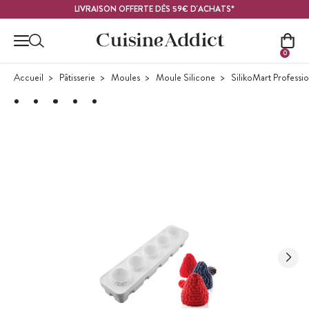
Contenu principal
LIVRAISON OFFERTE DÈS 59€ D'ACHATS*
0
Accueil
Pâtisserie
Moules
Moule Silicone
SilikoMart Professi