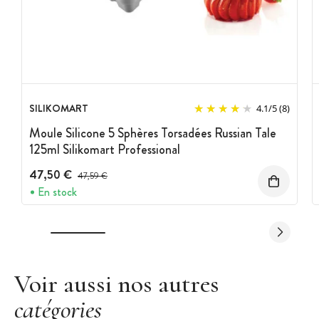
Marque : Silikomart
Kit composé d'un Moule Silicone + Support Plastique
SILIKOMART
4.1
/
5
(8)
Moule Silicone 5 Sphères Torsadées Russian Tale
125ml Silikomart Professional
47,50 €
Prix avant réduction :
47,59 €
En stock
Voir aussi nos autres
catégories