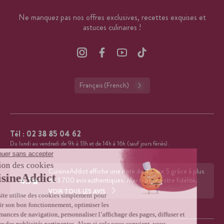
Ne manquez pas nos offres exclusives, recettes exquises et
astuces culinaires !
Français (French)
Tél :
02 38 85 04 62
Du lundi au vendredi de 9h à 13h et de 14h à 16h (sauf jours fériés).
CuisineAddict affiche une note de 4,7 sur 5 grâce à plus
4.7
de 3 700 avis authentiques. Merci pour votre fidélité.
VOIR TOUS LES AVIS