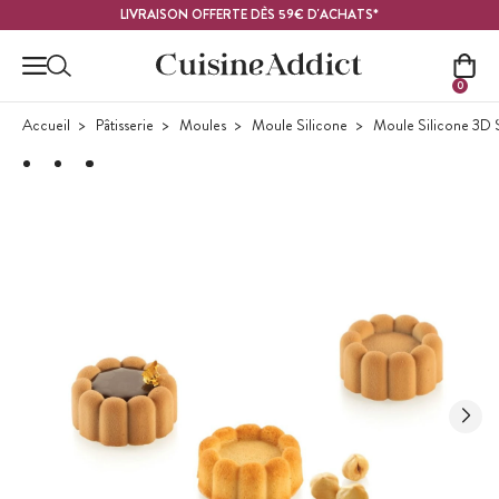
Contenu principal
LIVRAISON OFFERTE DÈS 59€ D'ACHATS*
0
Accueil
Pâtisserie
Moules
Moule Silicone
Moule Silicone 3D 