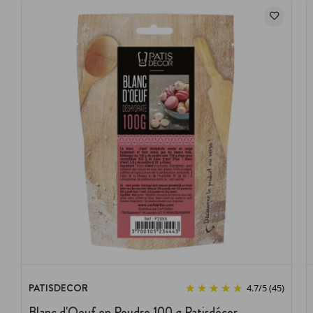
PATISDECOR
4.7
/
5
(45)
Blanc d'Oeuf en Poudre 100 g Patisdécor