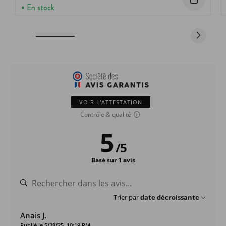
En stock
VOIR L'ATTESTATION
Contrôle & qualité
5
/
5
Basé sur 1 avis
Trier par
date décroissante
Anais J.
Publié le 5/28/25, 10:19 PM