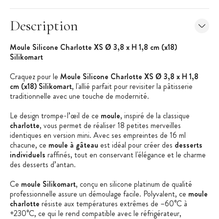
Description
Moule Silicone Charlotte XS Ø 3,8 x H 1,8 cm (x18)
Silikomart
Craquez pour le
Moule Silicone Charlotte XS Ø 3,8 x H 1,8
cm (x18) Silikomart
, l'allié parfait pour revisiter la pâtisserie
traditionnelle avec une touche de modernité.
Le design trompe-l’œil de ce
moule
, inspiré de la classique
charlotte
, vous permet de réaliser 18 petites merveilles
identiques en version mini. Avec ses empreintes de 16 ml
chacune, ce
moule à gâteau
est idéal pour créer des
desserts
individuels
raffinés, tout en conservant l'élégance et le charme
des desserts d’antan.
Ce
moule Silikomart
, conçu en silicone platinum de qualité
professionnelle assure un démoulage facile. Polyvalent, ce
moule
charlotte
résiste aux températures extrêmes de –60°C à
+230°C, ce qui le rend compatible avec le réfrigérateur,