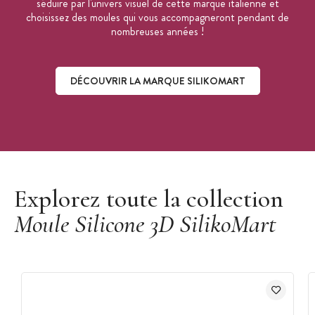
séduire par l'univers visuel de cette marque italienne et
choisissez des moules qui vous accompagneront pendant de
nombreuses années !
DÉCOUVRIR LA MARQUE SILIKOMART
Découvrir la marque Silikomart
Explorez toute la collection
Moule Silicone 3D SilikoMart