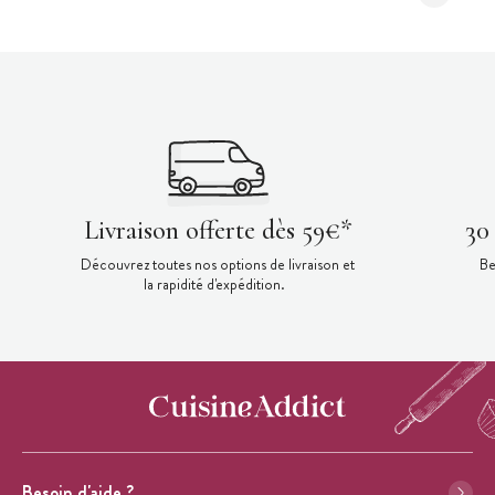
Livraison offerte dès 59€*
30
Découvrez toutes nos options de livraison et
Be
la rapidité d'expédition.
Besoin d'aide ?