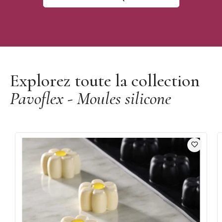
Découvrir la marque Pavoflex
Explorez toute la collection
Pavoflex - Moules silicone