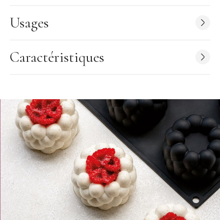
Forme : coupoles
Usages
Nombre d'empreintes : 30
Contenance empreinte : 20 ml
Contenance totale : 600 ml
Caractéristiques
Dimensions d'une empreinte : Ø 3,4 x H 3 cm
Dimensions de la plaque : 30 x 40 cm
Résiste aux températures de -40 à 250°C
Peut aller au lave-vaisselle
Marque :
Pavoflex (Pavoni)