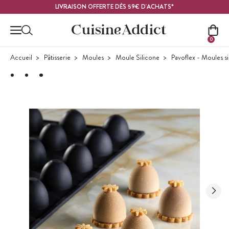
Contenu principal
LIVRAISON OFFERTE DÈS 59€ D'ACHATS*
0
Accueil
Pâtisserie
Moules
Moule Silicone
Pavoflex - Moules s