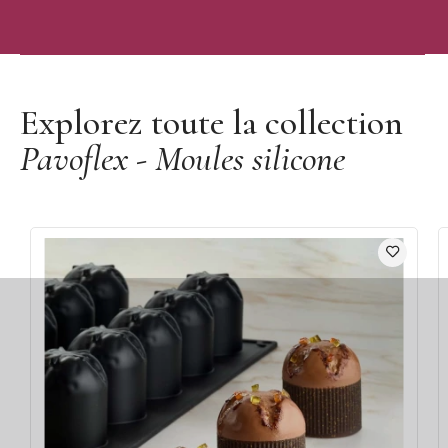
Découvrir la marque Pavoflex
Explorez toute la collection
Pavoflex - Moules silicone