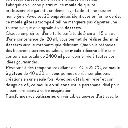
Fabriqué en silicone platinum, ce
moule
de qualité
professionnelle garantit un démoulage facile et une cuisson
homogène
. Avec ses 20 empreintes identiques en forme de
dé
,
ce
moule
gâteau
trompe-l’œil
ne manquera pas d'ajouter une
touche ludique et originale à vos
desserts
.
Chaque empreinte, d’une taille parfaite de 5 cm x H 5 cm et
d’une contenance de 120 ml, vous permet de réaliser des
mini
d
esserts
aussi surprenants que délicieu
x
. Que vous prépariez
des bouchées sucrées ou salées, ce
moule
silicone
offre une
contenance totale de 2400 ml pour donner vie à toutes vos
idées gourmandes
.
Résistant à des températures allant de -40 à 250°C, ce
moule
à gâteau
de 40 x 30 cm vous permet de réaliser plusieurs
créations en une seule fois.
Avec ses détails en relief et son
design de
dé
, ce
moule
en silicone
est le partenaire idéal pour
laisser libre cours à votre imagination
.
Transformez vos
pâtisseries
en véritables œuvres d’art avec le
moule trompe-l'œil
issu de la collaboration brillante entre
Pavoni
et
Karim
Bourgi
.
Caractéristiques du Moule en Silicone :
Moule silicone trompe-l'œil
Matière : Silicone Platinum