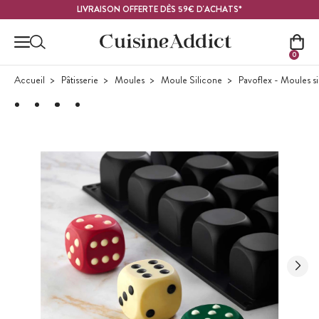
Contenu principal
LIVRAISON OFFERTE DÈS 59€ D'ACHATS*
0
Accueil
Pâtisserie
Moules
Moule Silicone
Pavoflex - Moules s