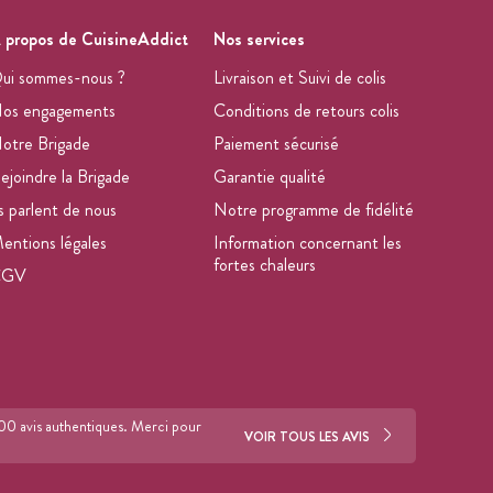
 propos de CuisineAddict
Nos services
ui sommes-nous ?
Livraison et Suivi de colis
os engagements
Conditions de retours colis
otre Brigade
Paiement sécurisé
ejoindre la Brigade
Garantie qualité
ls parlent de nous
Notre programme de fidélité
entions légales
Information concernant les
fortes chaleurs
CGV
700 avis authentiques. Merci pour
VOIR TOUS LES AVIS