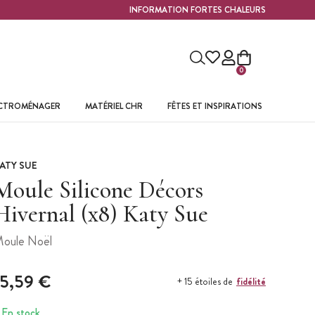
INFORMATION FORTES CHALEURS
0
ECTROMÉNAGER
MATÉRIEL CHR
FÊTES ET INSPIRATIONS
ATY SUE
Moule Silicone Décors
Hivernal (x8) Katy Sue
oule Noël
15,59 €
fidélité
+ 15 étoiles de
En stock