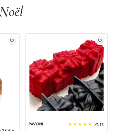
 Noël
PAVONI
5
/
5
(1)
r 23,6 x