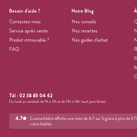
Besoin d'aide ?
Notre Blog
À
Contactez-nous
Nos conseils
Q
Service après vente
Nos recettes
N
Produit introuvable ?
Nos guides d'achat
N
FAQ
R
I
M
Tél :
02 38 85 04 62
Du lundi au vendredi de 9h à 13h et de 14h à 16h (sauf jours fériés).
4.7
CuisineAddict affiche une note de 4,7 sur 5 grâce à plus de 3 
votre fidélité.