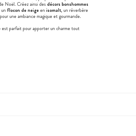
e de Noël. Créez ainsi des
décors bonshommes
, un
flocon de neige
en
isomalt
, un réverbère
 pour une ambiance magique et gourmande.
e
est parfait pour apporter un charme tout
, flocon de neige, réverbère, pancarte let it