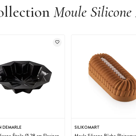
ollection
Moule Silicone
e, chocolat, isomalt, biscuit
N DEMARLE
SILIKOMART
licone Étoile Ø 28 cm Flexipan
Moule Silicone Bûche Pleincœu