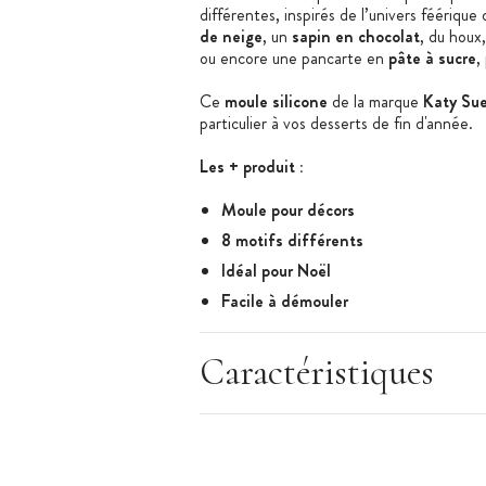
différentes, inspirés de l’univers féériqu
de neige
, un
sapin en chocolat
, du houx
ou encore une pancarte en
pâte à sucre
,
Ce
moule silicone
de la marque
Katy Su
particulier à vos desserts de fin d'année.
Les + produit :
Moule pour décors
8 motifs différents
Idéal pour Noël
Facile à démouler
Caractéristiques du moule :
Moule silicone
Caractéristiques
Matière : silicone
Dimension moule : 21,8 x 12,8 cm
Thème : Noël
Forme : Bonhomme de neige, sapin, houx