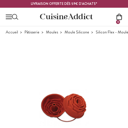
Contenu principal
LIVRAISON OFFERTE DÈS 59€ D'ACHATS*
0
Accueil
Pâtisserie
Moules
Moule Silicone
Silicon Flex - Moule