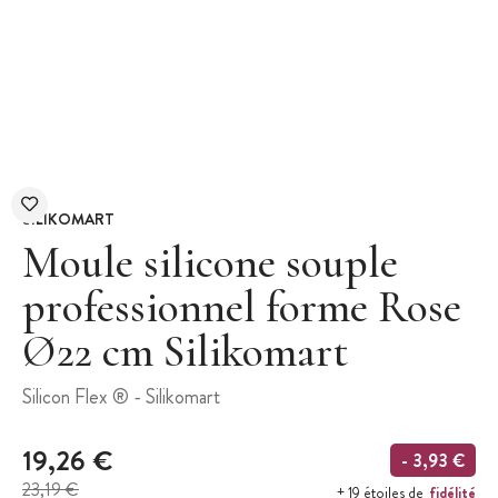
SILIKOMART
Moule silicone souple
professionnel forme Rose
Ø22 cm Silikomart
Silicon Flex ® - Silikomart
19,26 €
- 3,93 €
23,19 €
fidélité
+ 19 étoiles de