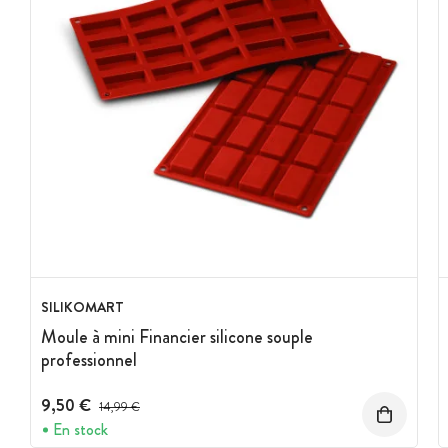
SILIKOMART
Moule à mini Financier silicone souple
professionnel
9,50 €
Prix avant réduction :
14,99 €
En stock