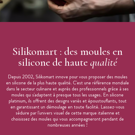
- Matériaux : Silicone pur, souple et non toxique pour aliments
ayant une conductivité thermique élevée. Moule silicone 100 %
Platinum.
- Utilisation : Dans le four sur les grilles ou sur les plaques
perforées pour garantir une excellente qualité de cuisson.
Démoulage parfait dès la sortie du congélateur pour les
préparations congelées. Naturellement anti adhésif, il assure un
Silikomart : des moules en
démoulage rapide et aisé.
silicone de haute
qualité
Depuis 2002, Silikomart innove pour vous proposer des moules
en silicone de la plus haute qualité. C'est une référence mondiale
dans le secteur culinaire et auprès des professionnels grâce à ses
moules qui s'adaptent à presque tous les usages. En silicone
platinium, ils offrent des designs variés et époustouflants, tout
en garantissant un démoulage en toute facilité. Laissez-vous
séduire par l'univers visuel de cette marque italienne et
choisissez des moules qui vous accompagneront pendant de
nombreuses années !