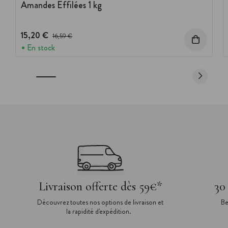
Amandes Effilées 1 kg
15,20 €
Prix avant réduction :
16,59 €
En stock
Livraison offerte dès 59€*
30
Découvrez toutes nos options de livraison et
Be
la rapidité d'expédition.