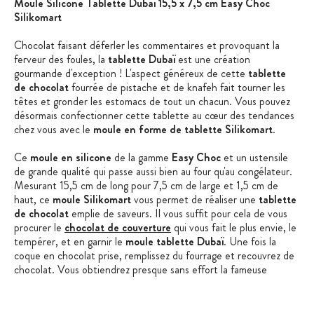
Moule Silicone Tablette Dubaï 15,5 x 7,5 cm Easy Choc
Silikomart
Chocolat faisant déferler les commentaires et provoquant la
ferveur des foules, la
tablette Dubaï
est une création
gourmande d'exception ! L'aspect généreux de cette
tablette
de chocolat
fourrée de pistache et de knafeh fait tourner les
têtes et gronder les estomacs de tout un chacun. Vous pouvez
désormais confectionner cette tablette au cœur des tendances
chez vous avec le
moule en forme de tablette Silikomart
.
Ce
moule en silicone
de la gamme
Easy Choc
et un ustensile
de grande qualité qui passe aussi bien au four qu'au congélateur.
Mesurant 15,5 cm de long pour 7,5 cm de large et 1,5 cm de
haut, ce
moule Silikomart
vous permet de réaliser une
tablette
de chocolat
emplie de saveurs. Il vous suffit pour cela de vous
procurer le
chocolat de couverture
qui vous fait le plus envie, le
tempérer, et en garnir le
moule tablette Dubaï
. Une fois la
coque en chocolat prise, remplissez du fourrage et recouvrez de
chocolat. Vous obtiendrez presque sans effort la fameuse
tablette qui saura faire fondre vos papilles de bonheur.
Assurant un démoulage aisé et sans défaut, le
moule pour