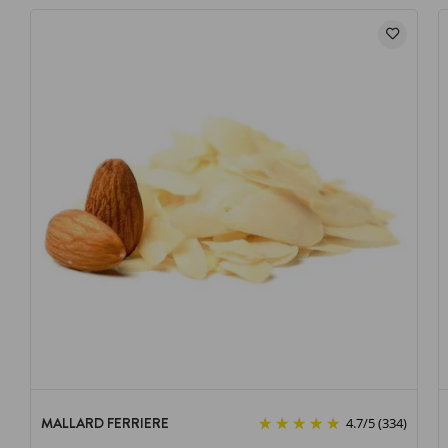
MALLARD FERRIERE
4.7
/
5
(334)