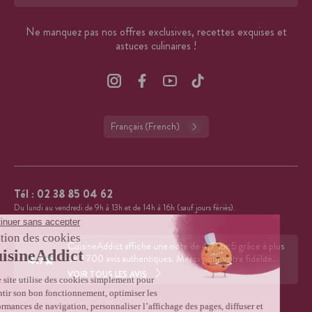
Format : adresse@email.com
Ne manquez pas nos offres exclusives, recettes exquises et
astuces culinaires !
Français (French)
Tél :
02 38 85 04 62
Du lundi au vendredi de 9h à 13h et de 14h à 16h (sauf jours fériés).
CuisineAddict affiche une note de 4,7 sur 5 grâce à plus
4.7
de 3 700 avis authentiques. Merci pour votre fidélité.
VOIR TOUS LES AVIS