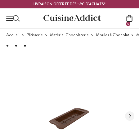
Contenu principal
LIVRAISON OFFERTE DÈS 59€ D'ACHATS*
0
Accueil
Pâtisserie
Matériel Chocolaterie
Moules à Chocolat
M