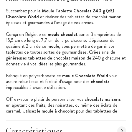
Succombez pour le
Moule Tablette Chocolat 240 g (x3)
Chocolate World
et réaliser des tablettes de chocolat maison
épaisses et gourmandes à l’image de vos envies.
Conçu en Belgique ce
moule chocolat
abrite 3 empreintes de
15,5 cm de long et 7,7 cm de large chacune. L’épaisseur de
quasiment 2 cm de ce
moule
, vous permettra de garnir vos
tablettes de toutes sortes de gourmandises. Créez ainsi de
généreuses
tablettes de chocolat maison
de 240 g chacune et
donnez vie à vos idées les plus gourmandes.
Fabriqué en polycarbonate ce
moule Chocolate World
vous
assure robustesse et facilité d’usage pour des
chocolats
impeccables à chaque utilisation.
Offrez-vous le plaisir de personnaliser vos
chocolats maisons
en ajoutant des fruits, des noisettes, ou même des éclats de
caramel. Utilisez le
moule à chocolat
pour des
tablettes de
chocolat
uniques et savoureuses.
Caractéristiques du Moule à Chocolat :
Caractéristiques