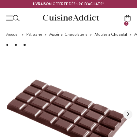
Contenu principal
LIVRAISON OFFERTE DÈS 59€ D'ACHATS*
0
Accueil
Pâtisserie
Matériel Chocolaterie
Moules à Chocolat
M