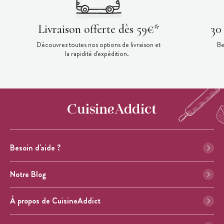
Livraison offerte dès 59€*
30
Découvrez toutes nos options de livraison et
Be
la rapidité d'expédition.
Besoin d'aide ?
Notre Blog
À propos de CuisineAddict