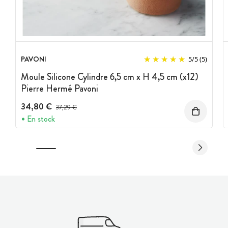
PAVONI
5
/
5
(5)
Moule Silicone Cylindre 6,5 cm x H 4,5 cm (x12)
Pierre Hermé Pavoni
34,80 €
Prix avant réduction :
37,29 €
En stock