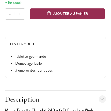
En stock
-
+
AJOUTER AU PANIER
LES + PRODUIT
Tablette gourmande
Démoulage facile
3 empreintes identiques
Description
Moule
Tablette
C
hocolat 240 g
(x3)
Chocolate
World