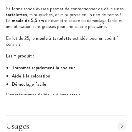
Sa forme ronde évasée permet de confectionner de délicieuses
tartelettes
, mini-quiches, et mini-pizzas en un rien de temps !
Le
moule de 5,5 cm
de diamètre assure un démoulage facile et
une utilisation sans graisses pour une cuisine plus saine.
En lot de 25, le
moule à tartelette
est idéal pour un apéritif
convivial.
Les + produit
:
Transmet rapidement la chaleur
Aide à la coloration
Démoulage facile
Caractéristiques du Moule à Tartelette
:
Moule à tartelette
Matière :
anti adhésive
Diamètre : 5,5 cm
Usages
Hauteur : 1,3 cm