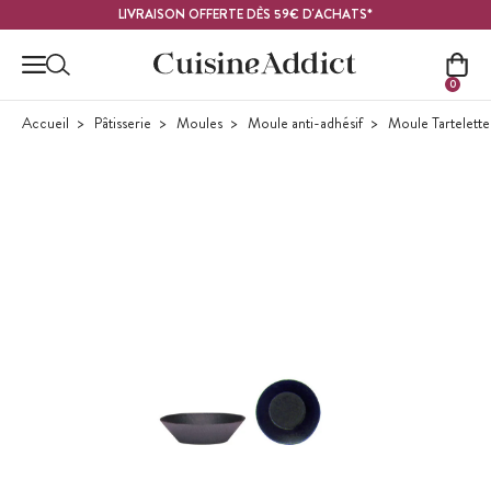
Contenu principal
LIVRAISON OFFERTE DÈS 59€ D'ACHATS*
0
Accueil
Pâtisserie
Moules
Moule anti-adhésif
Moule Tartelette