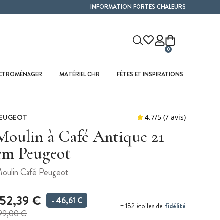
INFORMATION FORTES CHALEURS
0
ECTROMÉNAGER
MATÉRIEL CHR
FÊTES ET INSPIRATIONS
EUGEOT
Moulin à Café Antique 21
cm Peugeot
oulin Café Peugeot
152,39 €
- 46,61 €
fidélité
+ 152 étoiles de
99,00 €