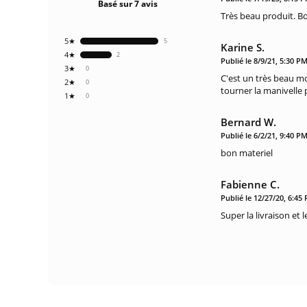
Basé sur 7 avis
Très beau produit. Bo
5★
5
Karine S.
4★
2
Publié le 8/9/21, 5:30 P
3★
0
C'est un très beau mo
2★
0
tourner la manivelle 
1★
0
Bernard W.
Publié le 6/2/21, 9:40 P
bon materiel
Fabienne C.
Publié le 12/27/20, 6:45
Super la livraison et l