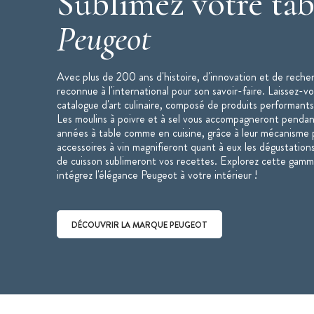
Sublimez votre tab
Fonctionnement : Manuel
Peugeot
Couleur : Bois
Marque : Peugeot
Mécanisme garanti à vie
Avec plus de 200 ans d'histoire, d'innovation et de reche
reconnue à l'international pour son savoir-faire. Laissez-v
Made in France
catalogue d'art culinaire, composé de produits performants
Les moulins à poivre et à sel vous accompagneront penda
"Moulins Peugeot : la référence de la cuisine."
années à table comme en cuisine, grâce à leur mécanisme p
accessoires à vin magnifieront quant à eux les dégustations
de cuisson sublimeront vos recettes. Explorez cette gamm
intégrez l'élégance Peugeot à votre intérieur !
DÉCOUVRIR LA MARQUE PEUGEOT
Découvrir la marque Peugeot