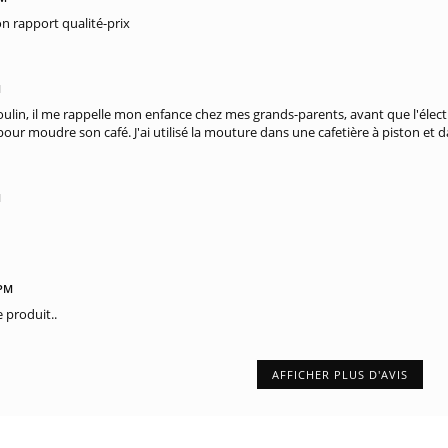
n rapport qualité-prix
M
ulin, il me rappelle mon enfance chez mes grands-parents, avant que l'élect
pour moudre son café. J'ai utilisé la mouture dans une cafetière à piston et 
M
 PM
e produit..
AFFICHER PLUS D'AVIS