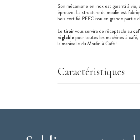
Son mécanisme en inox est garanti à vie, c
épreuve. La structure du moulin est fabri
bois certifié PEFC issu en grande partie d
Le
tiroir
vous servira de réceptacle au
caf
réglable
pour toutes les machines à café, l
la manivelle du Moulin à Café !
Peugeot
: Peugeot est une entreprise fra
bien sûr connue pour ses voitures, mais el
grands chefs, et des amateurs de cuisine !
Caractéristiques
réalisé sur place : le design, le développe
leur terre franc-comtoise, les moulins Pe
de 80 pays !
Caractéristiques Moulin à Café
:
Moulin à Café vendu à l'unité
Finition antiquaire réalisée à la main
Dimensions :
21 cm
Gamme : Antique