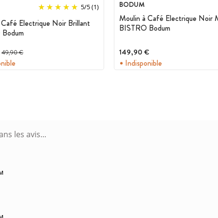
BODUM
5
/
5
(1)
Moulin à Café Electrique Noir 
 Café Electrique Noir Brillant
BISTRO Bodum
 Bodum
Prix avant réduction :
149,90 €
49,90 €
onible
Indisponible
PM
PM