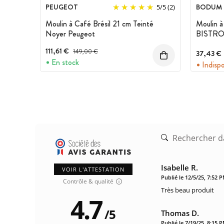
PEUGEOT
BODUM
5
/
5
(2)
Moulin à Café Brésil 21 cm Teinté
Moulin à
Noyer Peugeot
BISTRO
111,61 €
Prix avant réduction :
149,00 €
37,43 €
En stock
Indisp
Isabelle R.
VOIR L'ATTESTATION
Publié le 12/5/25, 7:52 
Contrôle & qualité
Très beau produit
4.7
/
5
Thomas D.
Publié le 7/19/25, 8:15 