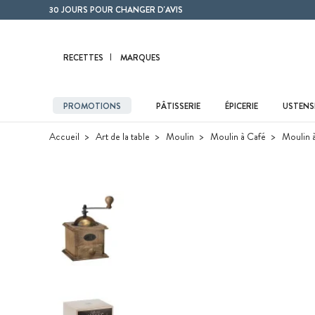
Contenu principal
30 JOURS POUR CHANGER D'AVIS
RECETTES
MARQUES
PROMOTIONS
PÂTISSERIE
ÉPICERIE
USTENSI
Accueil
Art de la table
Moulin
Moulin à Café
Moulin à