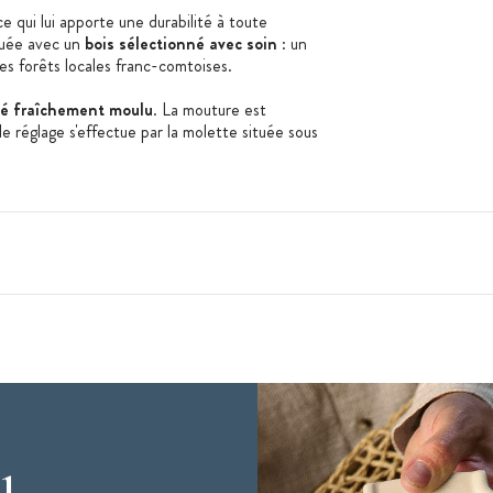
e qui lui apporte une durabilité à toute
quée avec un
bois sélectionné avec soin
: un
es forêts locales franc-comtoises.
é fraîchement moulu
. La mouture est
e réglage s'effectue par la molette située sous
nçaise, fondée en 1840. La marque Peugeot est
le est surtout reconnue dans les cuisines des
 À l'usine de Quingey (dans le Doubs), tout est
ment technique, mais aussi la fabrication. Depuis
ugeot sont exportés à travers le monde vers plus