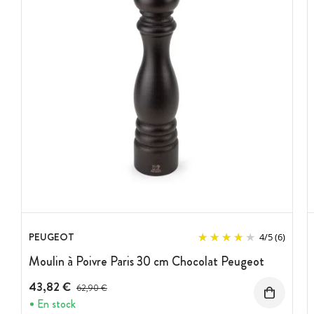
PEUGEOT
4
/
5
(6)
Moulin à Poivre Paris 30 cm Chocolat Peugeot
43,82 €
Prix avant réduction :
62,90 €
En stock