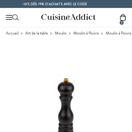
Contenu principal
MELON26
-10% DÈS 79€ D'ACHATS AVEC LE CODE
0
Accueil
Art de la table
Moulin
Moulin à Poivre
Moulin à Poivre