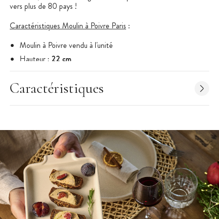
vers plus de 80 pays !
Caractéristiques Moulin à Poivre Paris
:
Moulin à Poivre vendu à l'unité
Hauteur :
22 cm
Gamme : Paris
Caractéristiques
Fonctionnement : Manuel
Matériel : Bois de Hêtre
Couleur : Chocolat
Marque : Peugeot
Fabriqué en France
"Moulins Peugeot : la référence de la cuisine."