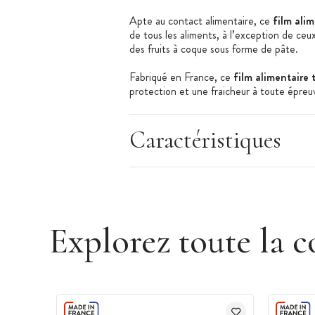
Apte au contact alimentaire, ce
film alim
de tous les aliments, à l’exception de ceux
des fruits à coque sous forme de pâte.
Fabriqué en France, ce
film alimentaire
protection et une fraicheur à toute épre
Les + produit :
Caractéristiques
Boîte distributrice avec système de
Film alimentaire transparent
Auto-adhérent pour sceller hermét
Apte au contact alimentaire
Explorez toute la c
Caractéristiques du film alimentaire :
Film alimentaire étirable
Dimensions : 30 x 300 cm
Conditionnement : boîte distributrice
Utilisation : emballage de tous les alim