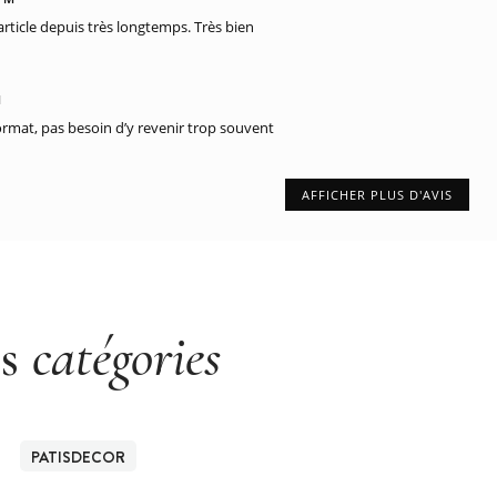
article depuis très longtemps. Très bien
M
ormat, pas besoin d’y revenir trop souvent
AFFICHER PLUS D'AVIS
es
catégories
PATISDECOR