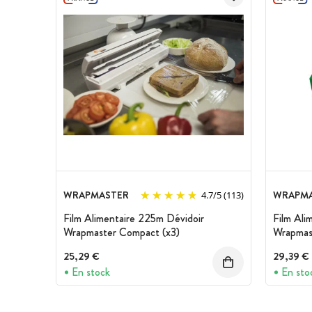
ceux 100% gras (lard) et les fruits à 
Système de découpe intégré
Origine : France
Marque : Patisdécor
WRAPMASTER
WRAPM
4.7
/
5
(113)
Film Alimentaire 225m Dévidoir
Film Ali
Wrapmaster Compact (x3)
Wrapmas
25,29 €
29,39 €
En stock
En sto