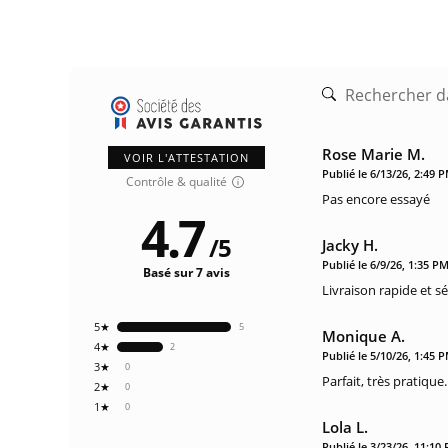
Rose Marie M.
VOIR L'ATTESTATION
Publié le 6/13/26, 2:49 
Contrôle & qualité
Pas encore essayé
4.7
/
5
Jacky H.
Publié le 6/9/26, 1:35 P
Basé sur 7 avis
Livraison rapide et sé
5★
5
Monique A.
4★
2
Publié le 5/10/26, 1:45 
3★
0
Parfait, très pratique.
2★
0
1★
0
Lola L.
Publié le 3/23/26, 11:10