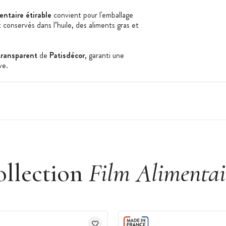
entaire étirable
convient pour l'emballage
 conservés dans l’huile, des aliments gras et
 transparent
de
Patisdécor
, garanti une
uve.
 découpe intégré
iquement
ollection
Film Alimentai
ents, sauf les aliments conservés dans l'huile,