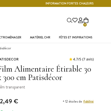
INFORMATION FORTES CHALEURS
0
ECTROMÉNAGER
MATÉRIEL CHR
FÊTES ET INSPIRATIONS
tisdécor
ATISDECOR
Film Alimentaire Étirable 30
x 300 cm Patisdécor
ilm transparent
12,49 €
fidélité
+ 12 étoiles de