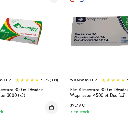
coque sous forme de pâte ou de crème.
ASTER
WRAPMASTER
4.8
/
5
(334)
mentaire 300 m Dévidoir
Film Alimentaire 300 m Dévidoi
ter 3000 (x3)
Wrapmaster 4500 et Duo (x3)
39,79 €
ck
En stock