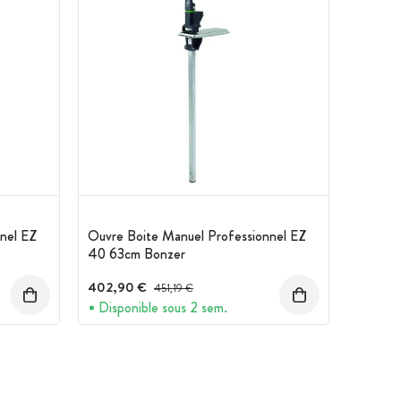
nel EZ
Ouvre Boite Manuel Professionnel EZ
40 63cm Bonzer
402,90 €
Prix avant réduction :
451,19 €
Disponible sous 2 sem.