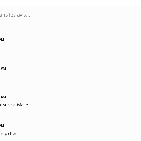
 PM
1 PM
3 AM
e suis satisfaite
 PM
trop cher.