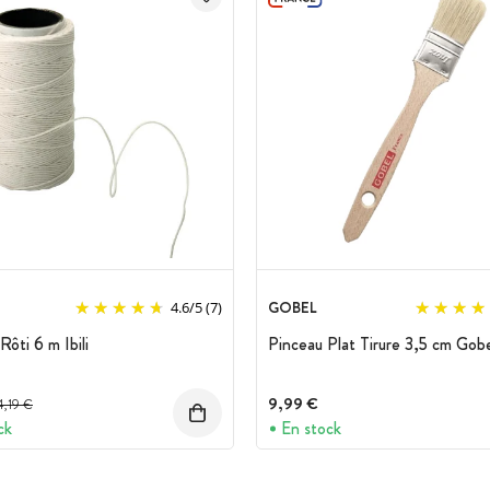
GOBEL
4.6
/
5
(7)
 Rôti 6 m Ibili
Pinceau Plat Tirure 3,5 cm Gob
rix avant réduction :
9,99 €
4,19 €
ck
En stock