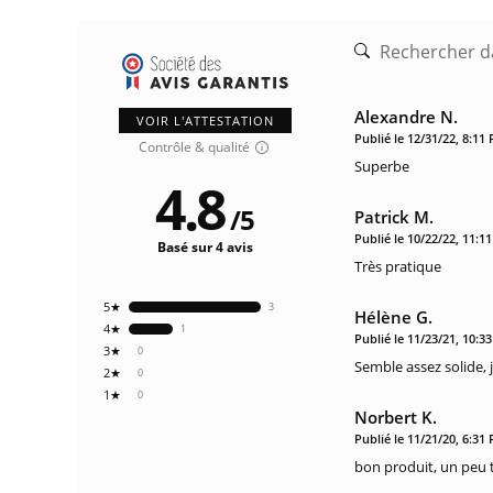
Alexandre N.
VOIR L'ATTESTATION
Publié le 12/31/22, 8:11
Contrôle & qualité
Superbe
4.8
/
5
Patrick M.
Publié le 10/22/22, 11:1
Basé sur 4 avis
Très pratique
5★
3
Hélène G.
4★
1
Publié le 11/23/21, 10:3
3★
0
Semble assez solide, j
2★
0
1★
0
Norbert K.
Publié le 11/21/20, 6:31
bon produit, un peu 