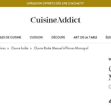
LIVRAISON OFFERTE DÈS 59€ D'ACHATS*
LES DE CUISINE
CUISSON
DÉCOUPE
ART DE LA TABLE
ÉL
ires
Ouvre boîte
Ouvre Boite Manuel à Pinces Monopol
W
O