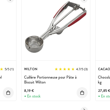
WILTON
CACAO
5
/
5
(1)
4.7
/
5
(3)
el
Cuillère Portionneuse pour Pâte à
Chocola
Biscuit Wilton
kg
8,19 €
27,85 
En stock
En st