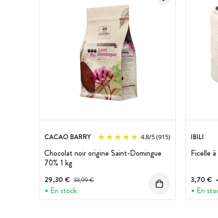
CACAO BARRY
IBILI
4.8
/
5
(915)
Chocolat noir origine Saint-Domingue
Ficelle à
70% 1 kg
29,30 €
Prix avant réduction :
3,70 €
P
33,99 €
En stock
En sto