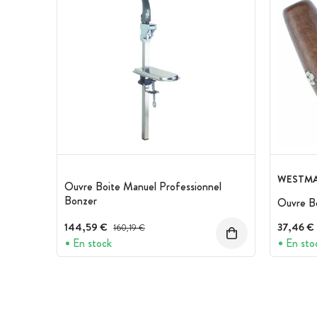
WESTM
Ouvre Boite Manuel Professionnel
Bonzer
Ouvre Bo
144,59 €
Prix avant réduction :
37,46 €
160,19 €
En stock
En sto