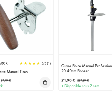
ARCK
5
/
5
(1)
Ouvre Boite Manuel Profession
20 40cm Bonzer
ite Manuel Titan
Prix avant réduction :
211,90 €
Prix avant réduction :
37,79 €
237,59 €
ck
Disponible sous 2 sem.