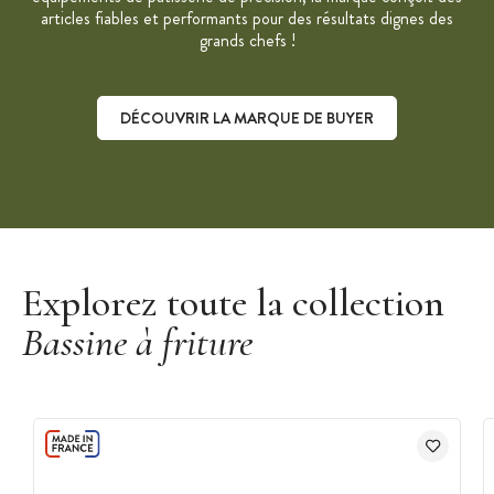
articles fiables et performants pour des résultats dignes des
grands chefs !
DÉCOUVRIR LA MARQUE DE BUYER
Découvrir la marque De Buyer
Explorez toute la collection
Bassine à friture