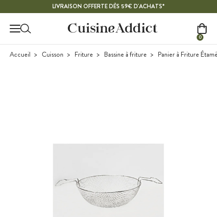
Contenu principal
LIVRAISON OFFERTE DÈS 59€ D'ACHATS*
0
Accueil
Cuisson
Friture
Bassine à friture
Panier à Friture Éta