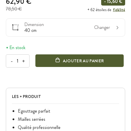
62,90 €
- 15,60 €
78,50 €
fidélité
+ 62 étoiles de
Dimension
Changer
40 cm
En stock
-
+
AJOUTER AU PANIER
LES + PRODUIT
Egouttage parfait
Mailles serrées
Qualité professionnelle