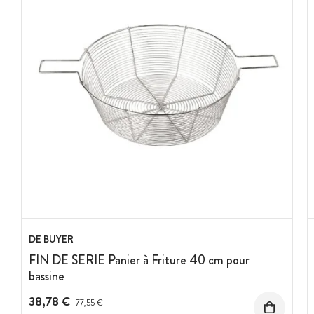
DE BUYER
FIN DE SERIE Panier à Friture 40 cm pour
bassine
38,78 €
Prix avant réduction :
77,55 €