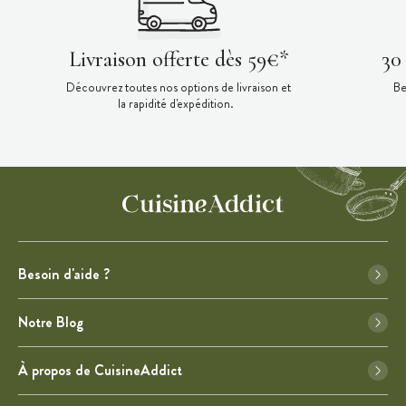
Livraison offerte dès 59€*
30
Découvrez toutes nos options de livraison et
Be
la rapidité d'expédition.
Besoin d'aide ?
Notre Blog
À propos de CuisineAddict