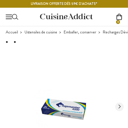
Contenu principal
LIVRAISON OFFERTE DÈS 59€ D'ACHATS*
0
Accueil
Ustensiles de cuisine
Emballer, conserver
Recharges Dévi