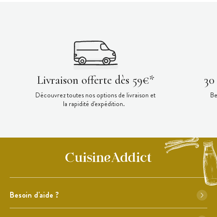
Livraison offerte dès 59€*
30
Découvrez toutes nos options de livraison et
Be
la rapidité d'expédition.
Besoin d'aide ?