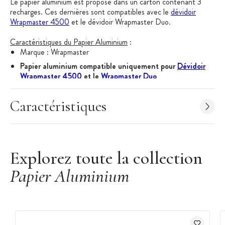
Le papier aluminium est proposé dans un carton contenant 3
recharges. Ces dernières sont compatibles avec le
dévidoir
Wrapmaster 4500
et le dévidoir Wrapmaster Duo.
Caractéristiques du Papier Aluminium
:
Marque : Wrapmaster
Papier aluminium compatible uniquement pour
Dévidoir
Wrapmaster 4500
et le
Wrapmaster Duo
Contient 3 recharges
Caractéristiques
Dimensions : 45 cm x 90 m
Explorez toute la collection
Papier Aluminium