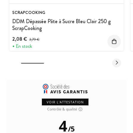
SCRAPCOOKING
DDM Dépassée Pâte à Sucre Bleu Clair 250 g
ScrapCooking
2,08 €
Prix avant réduction :
3,79 €
En stock
VOIR L'ATTESTATION
Contrôle & qualité
4
/
5