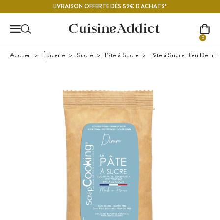
Contenu principal
LIVRAISON OFFERTE DÈS 59€ D'ACHATS*
0
Accueil
Épicerie
Sucré
Pâte à Sucre
Pâte à Sucre Bleu Denim