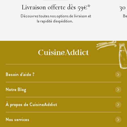
Livraison offerte dès 59€*
30
Découvrez toutes nos options de livraison et
Be
la rapidité d'expédition.
Besoin d'aide ?
Notre Blog
À propos de CuisineAddict
Nos services