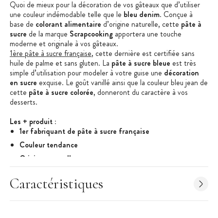
Quoi de mieux pour la décoration de vos gâteaux que d’utiliser
une couleur indémodable telle que le
bleu denim
.
Conçue à
base de
colorant alimentaire
d’origine naturelle, cette
pâte à
sucre
de la marque
Scrapcooking
apportera une touche
moderne et
origin
ale à vos gâteaux.
1ère pâte à sucre française
, cette dernière est certifiée sans
huile de palme et sans gluten. La
pâte à sucre bleue
est très
simple d’utilisation pour modeler à votre g
uise une
décoration
en sucre
exquise.
Le
goût vanillé ainsi que
la
couleur bleu jean
de
cette
pâte à sucre colorée
,
donneront
du caractère
à vos
desserts
.
Les + produit :
1er fabriquant de pâte à sucre française
Couleur tendance
Origine naturelle
Souple et élastique
Caractéristiques
Ne se déchire pas et ne colle pas
Caractéristiques de la pâte à sucre :
Pâte à sucre