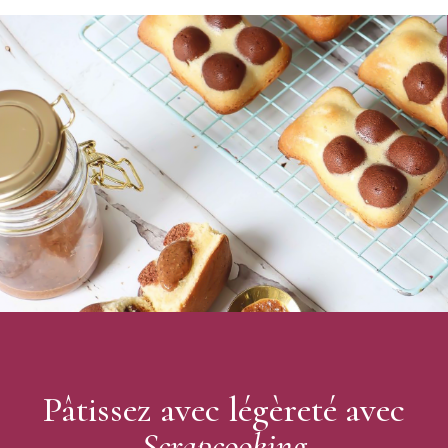
Couleur : bleu denim
Goût : vanillé
Poids : 250 g
Ingrédients :
sucre 75 %, sirop de glucose, huiles et graisses
végétales (huile de coco, beurre de cacao, huile de
tournesol), eau, amidon de maïs, humectant : E422,
épaississants : E466, E412, E415, E413, régulateur d'acidité
: acide citrique, spiruline, arôme, conservateur : E202,
colorants : E153, arôme naturel de carthame.
Sans gluten
Sans huile de palme
Colorant d’origine naturelle
Origine : Fondettes, France
Marque : Scrapcooking
Pâtissez avec légèreté avec
Scrapcooking