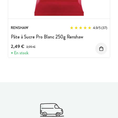
RENSHAW
4.9
/
5
(37)
Pâte à Sucre Pro Blanc 250g Renshaw
2,49 €
Prix avant réduction :
3,99 €
En stock