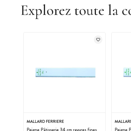
Explorez toute la c
MALLARD FERRIERE
MALLARD
Peigne Pâtisserie 34 cm rayures fines
Peigne P