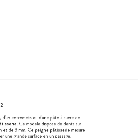
/2
, d'un entremets ou d'une pâte à sucre de
âtisserie
. Ce modèle dispose de dents sur
mm et de 3 mm. Ce
peigne pâtisserie
mesure
rer une grande surface en un passage.