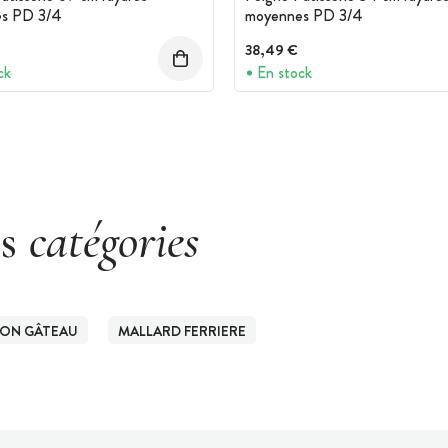
s PD 3/4
moyennes PD 3/4
38,49 €
ck
En stock
es
catégories
ION GÂTEAU
MALLARD FERRIERE