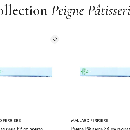
ollection
Peigne Pâtisser
 FERRIERE
MALLARD FERRIERE
âtisserie 69 cm rayures
Peigne Pâtisserie 34 cm rayure