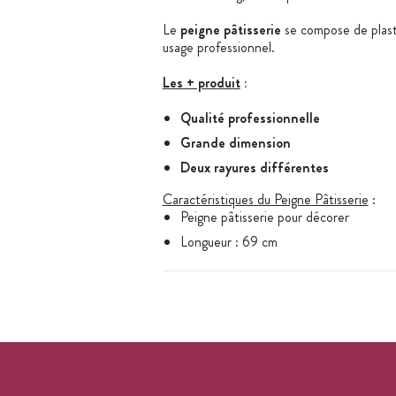
Le
peigne pâtisserie
se compose de plast
usage professionnel.
Les + produit
:
Qualité professionnelle
Grande dimension
Deux rayures différentes
Caractéristiques du Peigne Pâtisserie
:
Peigne pâtisserie pour décorer
Longueur : 69 cm
Motif : rayures fines PD 1/2
Largeur des dents : 2 mm d'un côté - 3