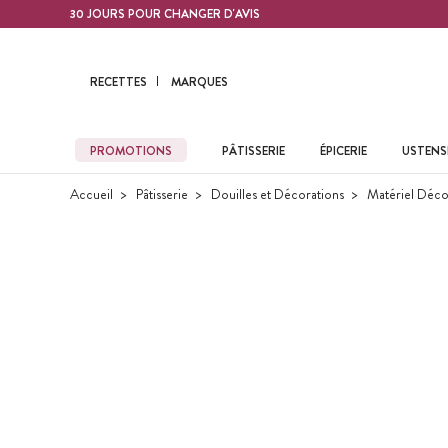
Contenu principal
30 JOURS POUR CHANGER D'AVIS
RECETTES
MARQUES
PROMOTIONS
PÂTISSERIE
ÉPICERIE
USTENSI
Accueil
Pâtisserie
Douilles et Décorations
Matériel Déco