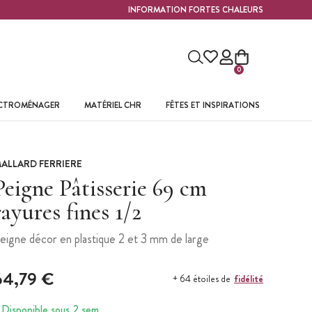
INFORMATION FORTES CHALEURS
0
ECTROMÉNAGER
MATÉRIEL CHR
FÊTES ET INSPIRATIONS
ALLARD FERRIERE
Peigne Pâtisserie 69 cm
rayures fines 1/2
eigne décor en plastique 2 et 3 mm de large
64,79 €
fidélité
+ 64 étoiles de
Disponible sous 2 sem.