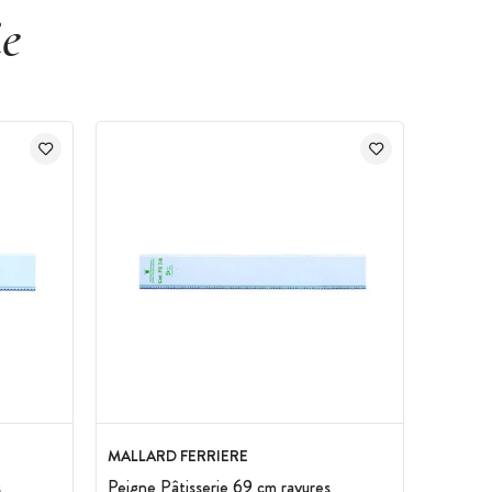
ie
MALLARD FERRIERE
s
Peigne Pâtisserie 69 cm rayures