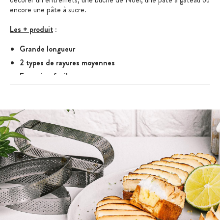
encore une pâte à sucre.
Les + produit
:
Grande longueur
2 types de rayures moyennes
Entretien facile
Caractéristiques du Peigne Pâtisserie
:
Peigne pâtisserie pour décorer
Longueur : 69 cm
Motif : rayures moyennes PD 3/4
Largeur des dents : 5 mm d'un côté - 7 mm de l'autre côté
Marque : Mallard Ferrière