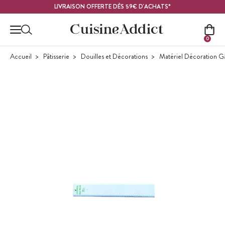
Contenu principal
LIVRAISON OFFERTE DÈS 59€ D'ACHATS*
0
Accueil
Pâtisserie
Douilles et Décorations
Matériel Décoration G