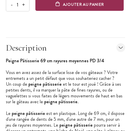
-
+
AJOUTER AU PANIER
Description
Peigne Pâtisserie 69 cm rayures moyennes PD 3/4
Vous en avez assez de la surface lisse de vos gâteaux ? Votre
entremets a un petit défaut que vous souhaiteriez cacher ?
Un coup de
peigne pâtisserie
et le tour est joué ! Grâce à ses
petites dents, il va marquer la pâte de fines rayures, ou de
vaguelettes si vous faites de légers mouvements de haut en bas
sur le gâteau avec le
peigne pâtisserie
.
Le
peigne pâtisserie
est en plastique. Long de 69 cm, il dispose
d'une rangée de dents de 5 mm, d'une autre de 7 mm, pour un
jeu de rayures moyennes. Le
peigne pâtisserie
pourra servir à
décorer un entremets, une bûche de Noël, une pâte à gâteau ou