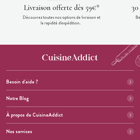
Livraison offerte dès 59€*
30
Découvrez toutes nos options de livraison et
Be
la rapidité d'expédition.
Besoin d'aide ?
Notre Blog
À propos de CuisineAddict
Nos services