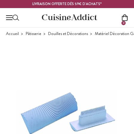
Contenu principal
LIVRAISON OFFERTE DÈS 59€ D'ACHATS*
0
Accueil
Pâtisserie
Douilles et Décorations
Matériel Décoration G