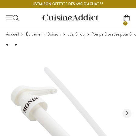
Contenu principal
LIVRAISON OFFERTE DÈS 59€ D'ACHATS*
0
Accueil
Épicerie
Boisson
Jus, Sirop
Pompe Doseuse pour Siro