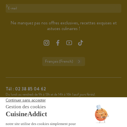
Format : adresse@email.com
Ne manquez pas nos offres exclusives, recettes exquises et
astuces culinaires !
Français (French)
Tél :
02 38 85 04 62
Du lundi au vendredi de 9h à 13h et de 14h à 16h (sauf jours fériés).
CuisineAddict affiche une note de 4,7 sur 5 grâce à plus
4.7
de 3 700 avis authentiques. Merci pour votre fidélité.
VOIR TOUS LES AVIS