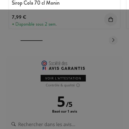
Sirop Cola 70 cl Monin
7,99 €
Disponible sous 2 sem.
VOIR L'ATTESTATION
Contrôle & qualité
5
/
5
Basé sur 1 avis