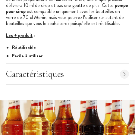
délivrera 10 ml de sirop et pas une goutte de plus. Cette
pompe
pour sirop
est compatible uniquement avec les bouteilles en
verre de 70 cl Monin, mais vous pourrez l’utiliser sur autant de
bouteilles que vous le souhaiterez puisqu’elle est réutilisable.
Les + produit
:
Réutilisable
Facile à utiliser
Pour toutes les bouteilles 70 cl Monin
Caractéristiques
Caractéristiques de la Pompe Doseuse
:
Pompe à sirop
Compatibilité : bouteilles 70 cl Monin
Dosage : une pression = 10 ml
Réutilisable
Origine :
France
Marque :
Monin