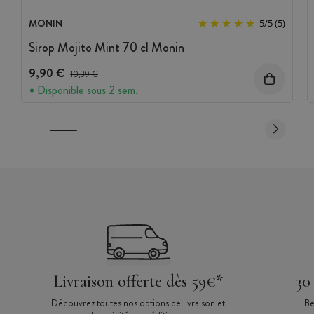
MONIN
5
/
5
(5)
Sirop Mojito Mint 70 cl Monin
9,90 €
Prix avant réduction :
10,39 €
Disponible sous 2 sem.
Livraison offerte dès 59€*
30
Découvrez toutes nos options de livraison et
Be