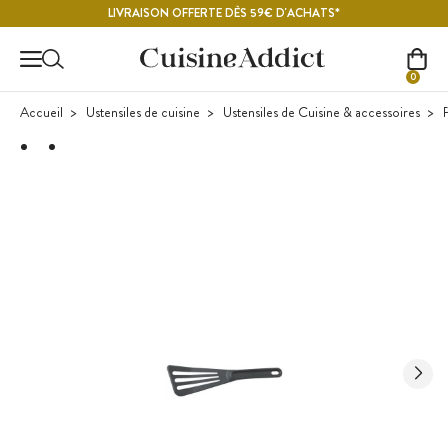
Contenu principal
LIVRAISON OFFERTE DÈS 59€ D'ACHATS*
0
Accueil
Ustensiles de cuisine
Ustensiles de Cuisine & accessoires