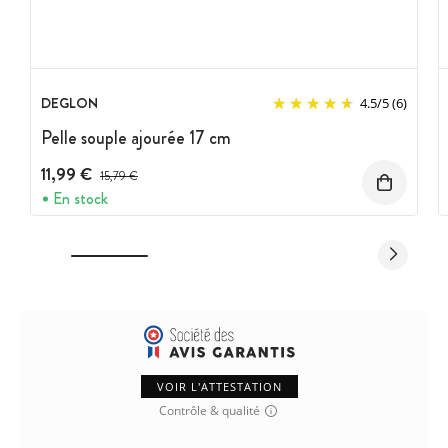
DEGLON
4.5
/
5
(6)
Pelle souple ajourée 17 cm
11,99 €
Prix avant réduction :
15,79 €
En stock
VOIR L'ATTESTATION
Contrôle & qualité