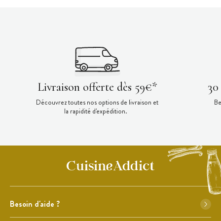
Livraison offerte dès 59€*
30
Découvrez toutes nos options de livraison et
Be
la rapidité d'expédition.
Besoin d'aide ?