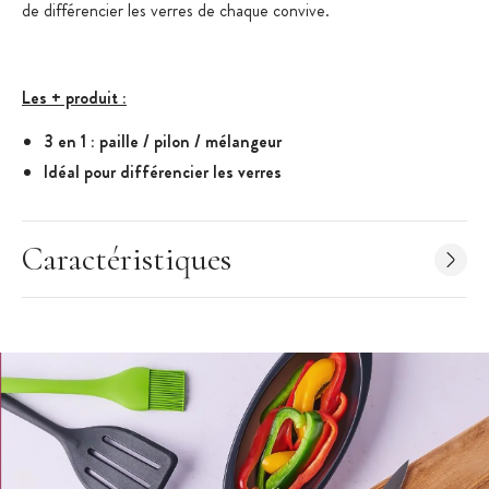
de différencier les verres de chaque convive.
Les + produit :
3 en 1 : paille / pilon / mélangeur
Idéal pour différencier les verres
Caractéristiques du Pilon - Mélangeur :
Pilon - Mélangeur
Caractéristiques
Lot de 6
Couleurs : diverses
Longueur : 19 cm
Matière : SAN
Lavable au lave-vaisselle
Mastrad