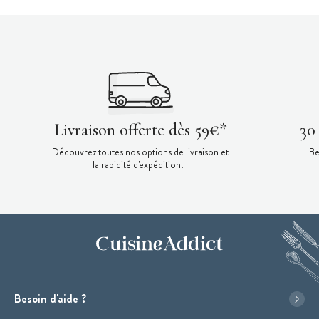
Livraison offerte dès 59€*
30
Découvrez toutes nos options de livraison et
Be
la rapidité d'expédition.
Besoin d'aide ?