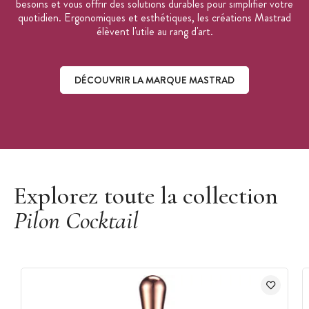
besoins et vous offrir des solutions durables pour simplifier votre
quotidien. Ergonomiques et esthétiques, les créations Mastrad
élèvent l'utile au rang d'art.
DÉCOUVRIR LA MARQUE MASTRAD
Découvrir la marque Mastrad
Explorez toute la collection
Pilon Cocktail