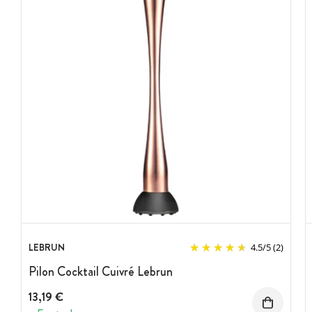
LEBRUN
4.5
/
5
(2)
Pilon Cocktail Cuivré Lebrun
13,19 €