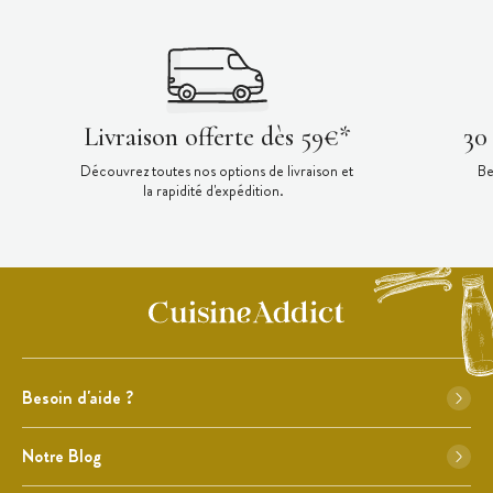
Livraison offerte dès 59€*
30
Découvrez toutes nos options de livraison et
Be
la rapidité d'expédition.
Besoin d'aide ?
Notre Blog