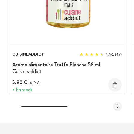
CUISINEADDICT
4.4
/
5
(17)
Arôme alimentaire Truffe Blanche 58 ml
Cuisineaddict
5,90 €
Prix avant réduction :
6,19 €
En stock