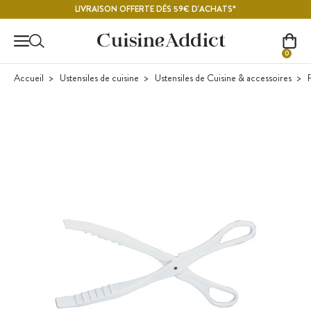
Contenu principal
LIVRAISON OFFERTE DÈS 59€ D'ACHATS*
0
Accueil
Ustensiles de cuisine
Ustensiles de Cuisine & accessoires