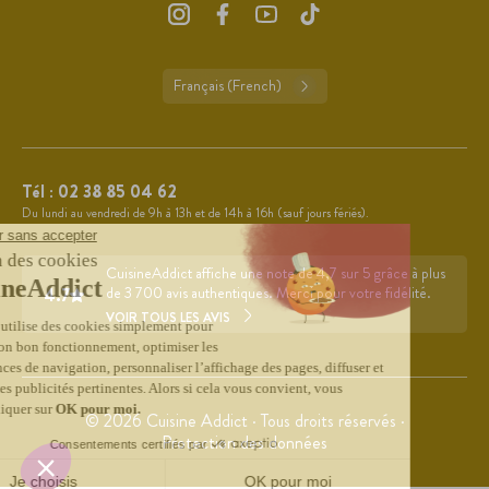
Français (French)
Tél :
02 38 85 04 62
Du lundi au vendredi de 9h à 13h et de 14h à 16h (sauf jours fériés).
CuisineAddict affiche une note de 4,7 sur 5 grâce à plus
4.7
de 3 700 avis authentiques. Merci pour votre fidélité.
VOIR TOUS LES AVIS
© 2026 Cuisine Addict · Tous droits réservés ·
Protection des données