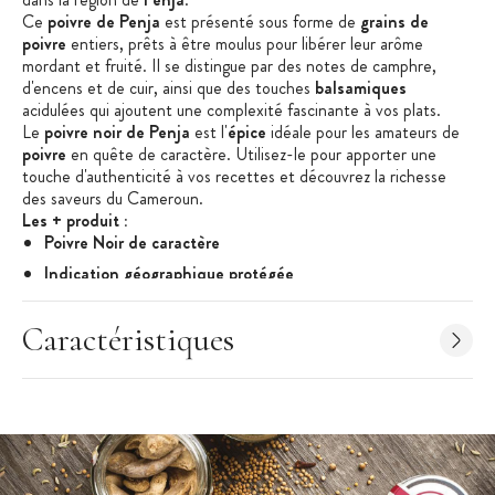
Ce
p
oivr
e
de
Penja
est présenté sous forme de
grains
de
poivre
entiers, prêts à être moulus pour libérer leur arôme
mordant et fruité. Il se distingue par des notes de
camphre
,
d'
encens
et de
cuir
, ainsi que des touches
balsamiques
acidulées
qui ajoutent une complexité fascinante à vos plats.
Le
poivre noir de
Penja
est l'
épice
idéale pour les amateurs de
poivre
en quête de caractère. Utilisez-le pour apporter une
touche d'authenticité à vos recettes et découvrez la richesse
des saveurs du Cameroun.
Les + produit :
Poivre Noir de c
aractère
Indication géographique protégée
Arôme
mordant
et
fruité
Caractéristiques
Caractéristique du poivre de
Penja
:
Poivre Noir entier en grain
Famille : Piper
nigrum
Ingrédients : poivre de
Penja
noir IGP
Traces éventuelles de céleri, sésame, moutarde, fruits à
coques