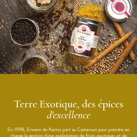
Arômes : camphre, d'encens et de cuir
Notes de balsamique acidulées, mordantes, fruitées
Cueillette, récolte et tri à la main
Conseil : utilisez-le en mouture fine, ajoutez-le avant l’envoi
du plat pour qu’il puisse libérer au mieux toutes ses saveurs.
Conditionnement : pot refermable
Contenance : 70 g
Origine : Cameroun
Marque : Terre Exotique
Terre Exotique, des épices
d'excellence
En 1998, Erwann de Kerros part au Cameroun pour prendre en
charge la gestion d'une exploitation de fruits exotiques et de