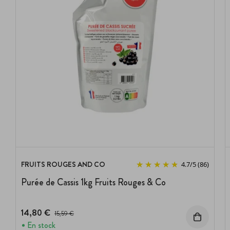
FRUITS ROUGES AND CO
4.7
/
5
(86)
Purée de Cassis 1kg Fruits Rouges & Co
14,80 €
Prix avant réduction :
15,59 €
En stock