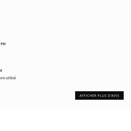
M
9 PM
PM
e utilisé
AFFICHER PLUS D'AVIS