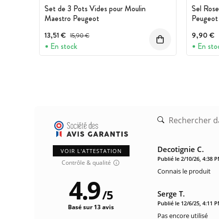
Set de 3 Pots Vides pour Moulin
Sel Rose
Maestro Peugeot
Peugeot
13,51 €
Prix avant réduction :
9,90 €
15,90 €
En stock
En sto
Decotignie C.
VOIR L'ATTESTATION
Publié le 2/10/26, 4:38 
Contrôle & qualité
Connais le produit
4.9
/
5
Serge T.
Publié le 12/6/25, 4:11 
Basé sur 13 avis
Pas encore utilisé