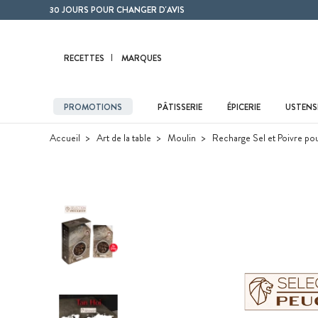
Contenu principal
30 JOURS POUR CHANGER D'AVIS
RECETTES
MARQUES
PROMOTIONS
PÂTISSERIE
ÉPICERIE
USTENSI
Accueil
Art de la table
Moulin
Recharge Sel et Poivre po