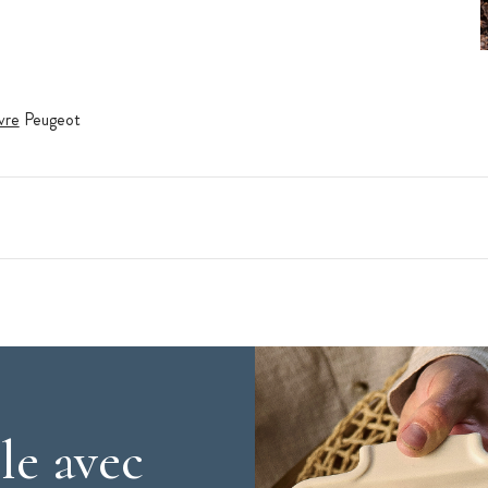
vre
Peugeot
nçaise, fondée en 1840. La marque Peugeot est
le est surtout reconnue dans les cuisines des
 À l'usine de Quingey (dans le Doubs), tout est
ment technique, mais aussi la fabrication. Depuis
ugeot sont exportés à travers le monde vers plus
le avec