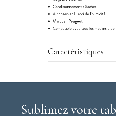
Conditionnement : Sachet
A conserver à l'abri de l'humidité
Marque :
Peugeot
Compatible avec tous les
moulins à poi
Peugeot :
Peugeot est une entreprise fra
Caractéristiques
bien sûr connue pour ses voitures, mais el
grands chefs, et des amateurs de cuisine !
réalisé sur place : le design, le développe
leur terre franc-comtoise, les moulins Pe
de 80 pays !
"Moulins Peugeot : la référence de la cuisine."
Sublimez votre tab