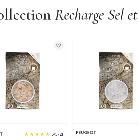
ollection
Recharge Sel e
PEUGEOT
T
5
/
5
(2)