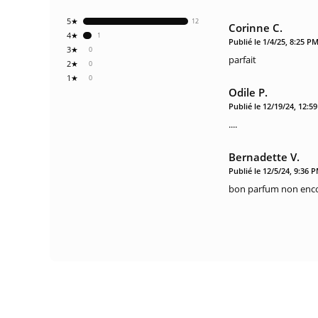
5★
12
Corinne C.
4★
1
Publié le 1/4/25, 8:25 P
3★
0
parfait
2★
0
1★
0
Odile P.
Publié le 12/19/24, 12:5
....
Bernadette V.
Publié le 12/5/24, 9:36 
bon parfum non encor