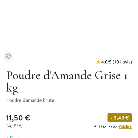
Poudre d'Amande Grise 1
kg
4.6
/
5
(1
Poudre d'amande brute
11,50 €
- 3,49 €
14,99 €
fidélité
+ 11 étoiles de