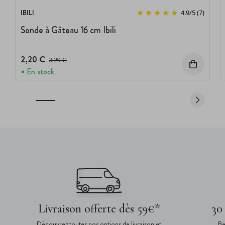
IBILI
4.9
/
5
(7)
Sonde à Gâteau 16 cm Ibili
2,20 €
Prix avant réduction :
3,29 €
En stock
Livraison offerte dès 59€*
30
Découvrez toutes nos options de livraison et
Be