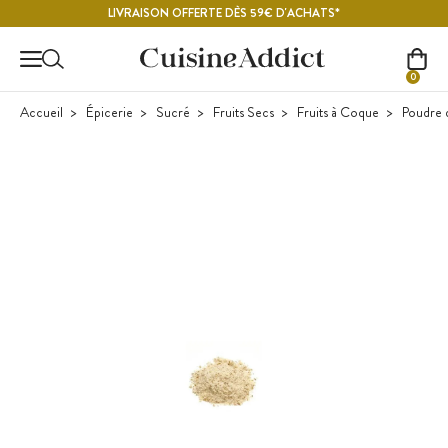
Contenu principal
LIVRAISON OFFERTE DÈS 59€ D'ACHATS*
0
Accueil
Épicerie
Sucré
Fruits Secs
Fruits à Coque
Poudre d