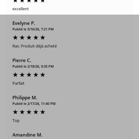
excellent
Evelyne P.
Publié le 3/16/26, 7:21 PM
Ras. Produit déjà acheté
Pierre C.
Publié le 2/18/26, 9:35 PM
Parfait
Philippe M.
Publié le 2/17/26, 11:40 PM
Top
Amandine M.