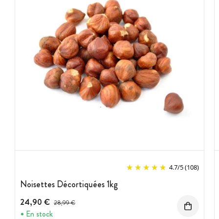
4.7
/
5
(108)
Noisettes Décortiquées 1kg
24,90 €
Prix avant réduction :
28,99 €
En stock