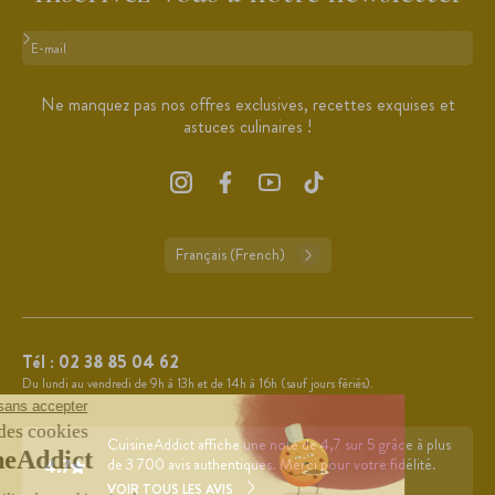
Format : adresse@email.com
Ne manquez pas nos offres exclusives, recettes exquises et
astuces culinaires !
Français (French)
Tél :
02 38 85 04 62
Du lundi au vendredi de 9h à 13h et de 14h à 16h (sauf jours fériés).
CuisineAddict affiche une note de 4,7 sur 5 grâce à plus
4.7
de 3 700 avis authentiques. Merci pour votre fidélité.
VOIR TOUS LES AVIS