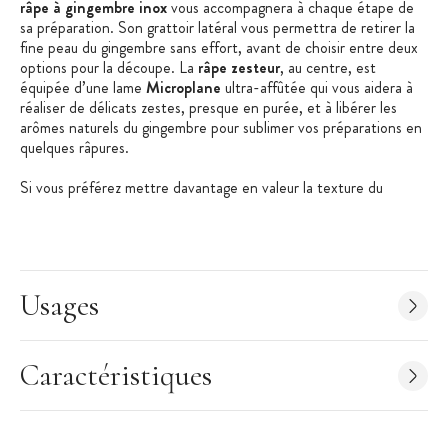
râpe à gingembre inox
vous accompagnera à chaque étape de
sa préparation. Son grattoir latéral vous permettra de retirer la
fine peau du gingembre sans effort, avant de choisir entre deux
options pour la découpe. La
râpe zesteur
, au centre, est
équipée d’une lame
Microplane
ultra-affûtée qui vous aidera à
réaliser de délicats zestes, presque en purée, et à libérer les
arômes naturels du gingembre pour sublimer vos préparations en
quelques râpures.
Si vous préférez mettre davantage en valeur la texture du
gingembre, l’extrémité de la
râpe de cuisine
offre une petite
mandoline pour couper de fines tranches, ajoutant une touche
d’élégance à vos créations culinaires. Que vous soyez un
professionnel ou un passionné de cuisine, cet outil de
découpe de haute qualité deviendra un allié précieux pour élever
Usages
vos plats à un niveau supérieur.
Comme tous les produits
Microplane
, cette
râpe multifonction
bénéficie de la forte expérience d’une entreprise familiale
Caractéristiques
américaine reconnue, qui s’efforce de proposer des produits
toujours plus fiables pour vous simplifier la vie en cuisine !
Les + produit :