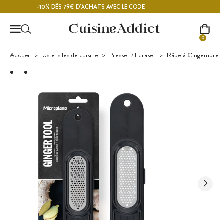
Contenu principal
MELON26
-10% DÈS 79€ D'ACHATS AVEC LE CODE
0
Accueil
Ustensiles de cuisine
Presser / Ecraser
Râpe à Gingembre 3