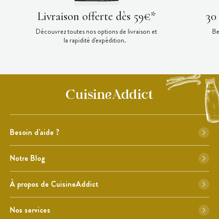
Livraison offerte dès 59€*
30
Découvrez toutes nos options de livraison et
Be
la rapidité d'expédition.
Besoin d'aide ?
Notre Blog
À propos de CuisineAddict
Nos services