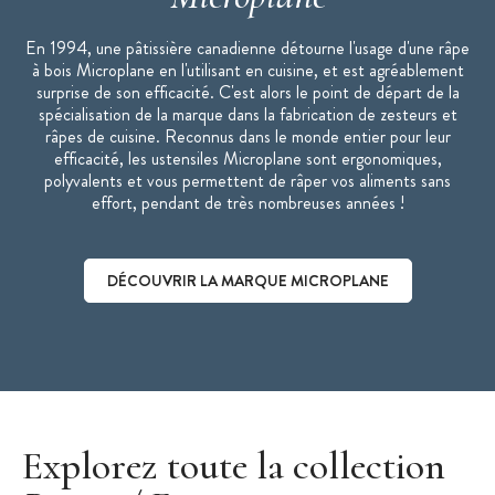
Passe au lave-vaisselle
En 1994, une pâtissière canadienne détourne l'usage d'une râpe
Fabriqué aux États-Unis
à bois Microplane en l'utilisant en cuisine, et est agréablement
Collection Specialty
surprise de son efficacité. C'est alors le point de départ de la
Marque :
Microplane
spécialisation de la marque dans la fabrication de zesteurs et
râpes de cuisine. Reconnus dans le monde entier pour leur
efficacité, les ustensiles Microplane sont ergonomiques,
polyvalents et vous permettent de râper vos aliments sans
effort, pendant de très nombreuses années !
DÉCOUVRIR LA MARQUE MICROPLANE
Découvrir la marque Microplane
Explorez toute la collection