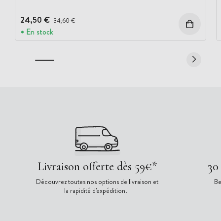
24,50 €
Prix avant réduction :
34,60 €
En stock
Livraison offerte dès 59€*
30
Découvrez toutes nos options de livraison et
Be
la rapidité d'expédition.