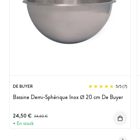
DE BUYER
5
/
5
(7)
Bassine Demi-Sphérique Inox Ø 20 cm De Buyer
24,50 €
Prix avant réduction :
34,60 €
En stock