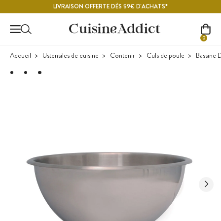
Contenu principal
LIVRAISON OFFERTE DÈS 59€ D'ACHATS*
0
Accueil
Ustensiles de cuisine
Contenir
Culs de poule
Bassine 