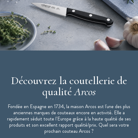
2 poches ouvertes sur les côtés
Bretelles ajustables
Anse sur le dessus
Double fermeture éclair
Dos rembourré : confort +++
Couleur : noir
Marque : Arcos
Couteaux non fournis
Découvrez la coutellerie de
qualité
Arcos
Fondée en Espagne en 1734, la maison Arcos est l'une des plus
anciennes marques de couteaux encore en activité. Elle a
rapidement séduit toute l'Europe grâce à la haute qualité de ses
produits et son excellent rapport qualité/prix. Quel sera votre
prochain couteau Arcos ?