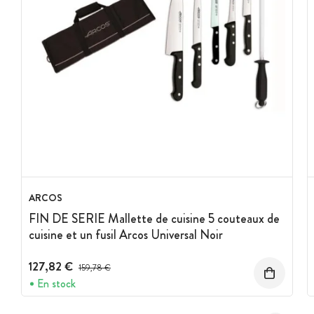
ARCOS
FIN DE SERIE Mallette de cuisine 5 couteaux de
cuisine et un fusil Arcos Universal Noir
127,82 €
Prix avant réduction :
159,78 €
En stock