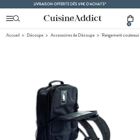
Contenu principal
LIVRAISON OFFERTE DÈS 59€ D'ACHATS*
0
Accueil
Découpe
Accessoires de Découpe
Rangement couteaux