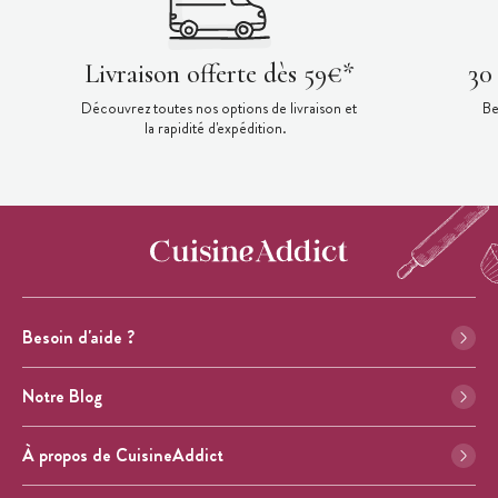
Livraison offerte dès 59€*
30
Découvrez toutes nos options de livraison et
Be
la rapidité d'expédition.
Besoin d'aide ?
Notre Blog
À propos de CuisineAddict