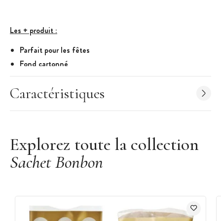
Les + produit :
Parfait pour les fêtes
Fond cartonné
Caractéristiques du Sachet Confiserie :
Caractéristiques
Dimensions : 14 x 30,5 cm
Lot de 100 sachets
Motif : Sachet Doré avec Père-Noël
Couleurs : Blanc, Or et Rouge
Explorez toute la collection
Sachet Bonbon