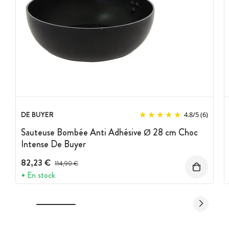
DE BUYER
4.8
/
5
(6)
Sauteuse Bombée Anti Adhésive Ø 28 cm Choc
Intense De Buyer
82,23 €
Prix avant réduction :
114,90 €
En stock