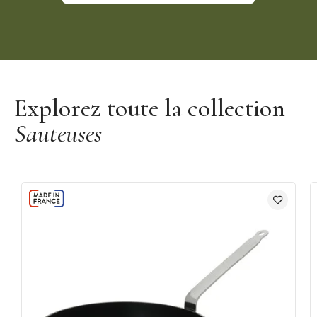
Découvrir la marque De Buyer
Explorez toute la collection
Sauteuses