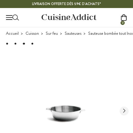
Contenu principal
LIVRAISON OFFERTE DÈS 59€ D'ACHATS*
0
Accueil
Cuisson
Sur feu
Sauteuses
Sauteuse bombée tout Ino