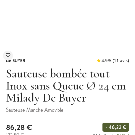
DE BUYER
Sauteuse bombée tout
Inox sans Queue Ø 24 cm
Milady De Buyer
4.9
/
5
(
Sauteuse Manche Amovible
86,28 €
- 46,22 €