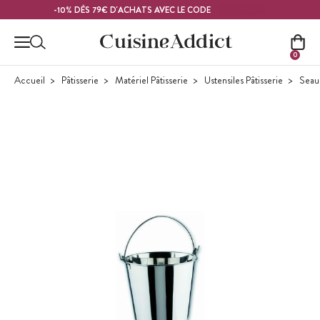
Contenu principal
MELON26
-10% DÈS 79€ D'ACHATS AVEC LE CODE
0
Accueil
Pâtisserie
Matériel Pâtisserie
Ustensiles Pâtisserie
Seau 