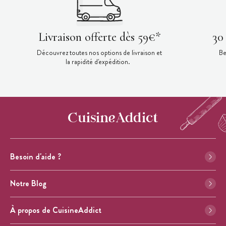
Livraison offerte dès 59€*
30
Découvrez toutes nos options de livraison et
Be
la rapidité d'expédition.
Besoin d'aide ?
Notre Blog
À propos de CuisineAddict