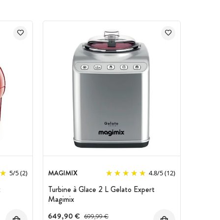
MAGIMIX
5
/
5
(2)
4.8
/
5
(12)
x
Turbine à Glace 2 L Gelato Expert
Magimix
649,90 €
Prix avant réduction :
699,99 €