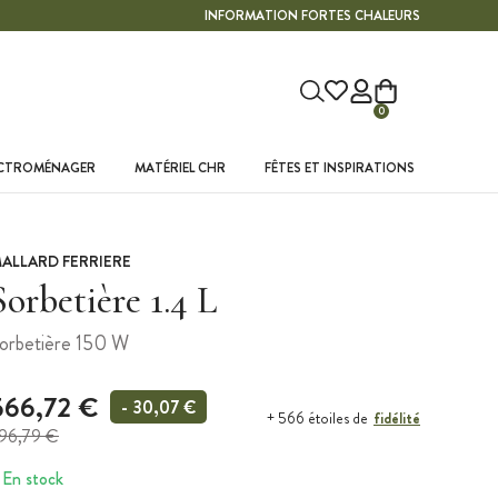
INFORMATION FORTES CHALEURS
0
ECTROMÉNAGER
MATÉRIEL CHR
FÊTES ET INSPIRATIONS
ALLARD FERRIERE
Sorbetière 1.4 L
orbetière 150 W
566,72 €
- 30,07 €
fidélité
+ 566 étoiles de
96,79 €
En stock