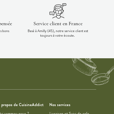
pensée
Service client en France
es bons
Basé à Amilly (45), notre service client est
toujours à votre écoute.
 propos de CuisineAddict
Nos services
ui sommes-nous ?
Livraison et Suivi de colis