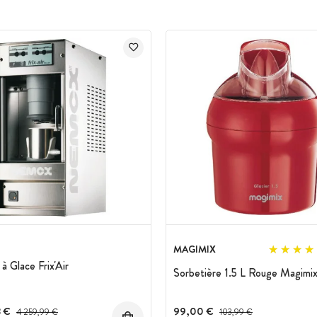
MAGIMIX
à Glace Frix'Air
Sorbetière 1.5 L Rouge Magimi
8 €
Prix avant réduction :
99,00 €
Prix avant réduction :
4 259,99 €
103,99 €