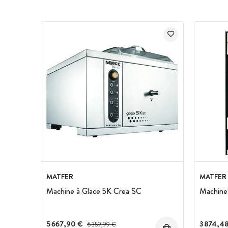
MATFER
MATFER
Machine à Glace 5K Crea SC
Machine 
5 667,90 €
Prix avant réduction :
3 874,4
6 359,99 €