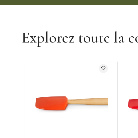
Découvrir la marque Le Creuset
Explorez toute la c