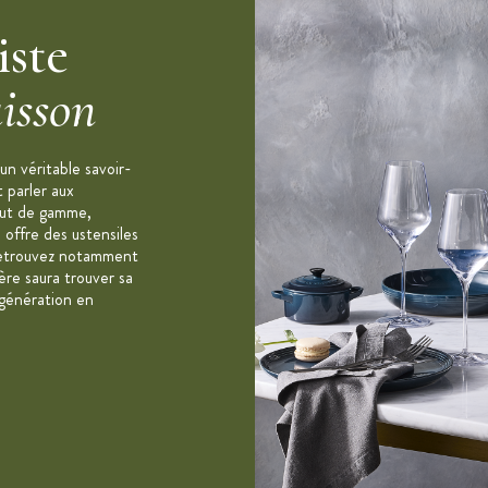
iste
isson
n véritable savoir-
t parler aux
aut de gamme,
 offre des ustensiles
. Retrouvez notamment
re saura trouver sa
 génération en