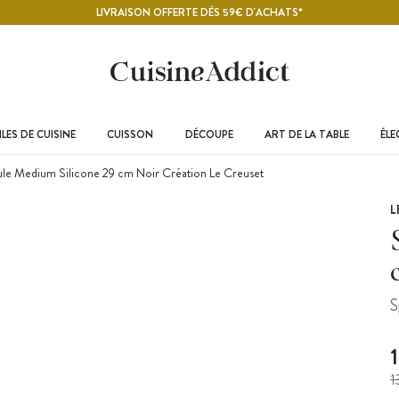
LIVRAISON OFFERTE DÈS 59€ D'ACHATS*
LES DE CUISINE
CUISSON
DÉCOUPE
ART DE LA TABLE
ÉL
le Medium Silicone 29 cm Noir Création Le Creuset
L
S
1