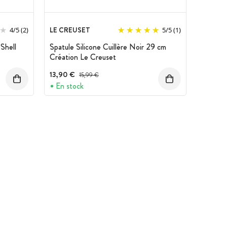
LE CREUSET
4
/
5
(2)
5
/
5
(1)
Shell
Spatule Silicone Cuillère Noir 29 cm
Création Le Creuset
13,90 €
Prix avant réduction :
15,99 €
En stock