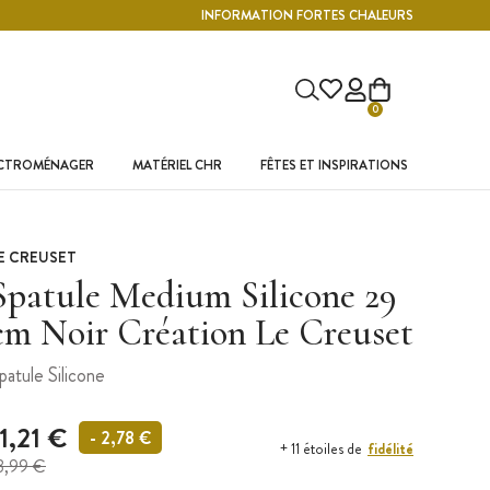
INFORMATION FORTES CHALEURS
0
ECTROMÉNAGER
MATÉRIEL CHR
FÊTES ET INSPIRATIONS
E CREUSET
Spatule Medium Silicone 29
cm Noir Création Le Creuset
patule Silicone
11,21 €
- 2,78 €
fidélité
+ 11 étoiles de
3,99 €