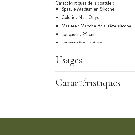
Caractéristiques de la spatule :
Spatule Medium en Silicone
Coloris : Noir Onyx
Matière : Manche Bois, tête silicone
Longueur : 29 cm
Largeur tête : 5,8 cm
Diamètre manche : 1,5 cm
Usages
Résiste jusqu'à 250°C
Tête détachable pouvant aller au lave-v
Gamme : Création
Caractéristiques
Marque : Le Creuset