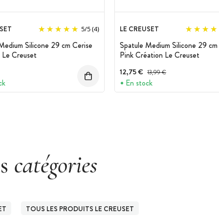
SET
LE CREUSET
5
/
5
(4)
Medium Silicone 29 cm Cerise
Spatule Medium Silicone 29 cm 
 Le Creuset
Pink Création Le Creuset
12,75 €
Prix avant réduction :
13,99 €
ck
En stock
es
catégories
ET
TOUS LES PRODUITS LE CREUSET